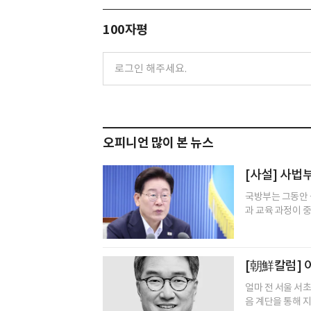
100자평
오피니언 많이 본 뉴스
[사설] 사법
국방부는 그동안 
과 교육 과정이 중
[朝鮮칼럼] 
얼마 전 서울 서
음 계단을 통해 지