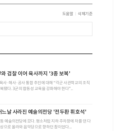
도움말
삭제기준
부와 검찰 이어 육사까지 '3종 보복'
육사·해사·공사 통합 추진에 대해 “각군 사관학교의 조직
복됐다. 3군의 합동성 교육을 강화해야 한다”...
어느날 사라진 예술의전당 '전두환 휘호석'
초동 예술의전당에 갔다. 평소처럼 지하 주차장에 차를 댄 다
상으로 올라와 음악당으로 향하던 참이었다....