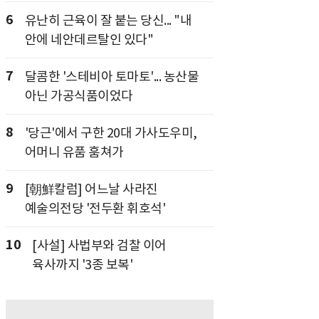
6
유난히 근육이 잘 붙는 당신... "내
안에 네안데르탈인 있다"
7
달콤한 '스테비아 토마토'... 농산물
아닌 가공식품이었다
8
'당근'에서 구한 20대 가사도우미,
어머니 유품 훔쳐가
9
[朝鮮칼럼] 어느날 사라진
예술의전당 '전두환 휘호석'
10
[사설] 사법부와 검찰 이어
육사까지 '3종 보복'