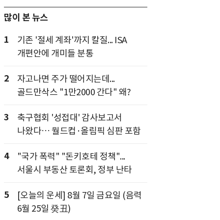
많이 본 뉴스
1
기존 '절세 계좌'까지 칼질... ISA
개편안에 개미들 분통
2
자고나면 주가 떨어지는데...
골드만삭스 "1만2000 간다" 왜?
3
축구협회 '성접대' 감사보고서
나왔다… 월드컵·올림픽 심판 포함
4
"국가 폭력" "돈키호테 정책"...
서울시 부동산 토론회, 정부 난타
5
[오늘의 운세] 8월 7일 금요일 (음력
6월 25일 癸丑)