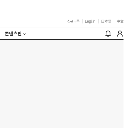
신문구독
|
English
|
日本語
|
中文
콘텐츠판