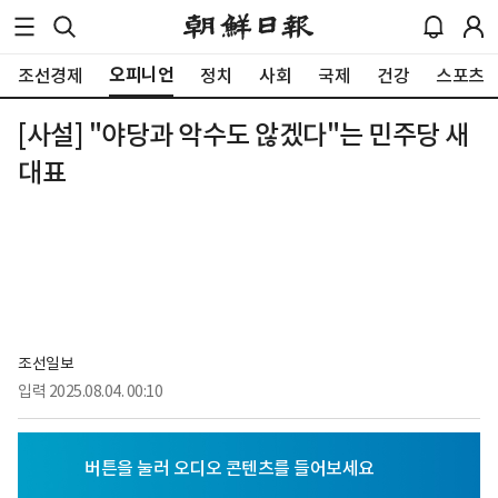
오피니언
조선경제
정치
사회
국제
건강
스포츠
[사설] "야당과 악수도 않겠다"는 민주당 새
대표
조선일보
입력
2025.08.04. 00:10