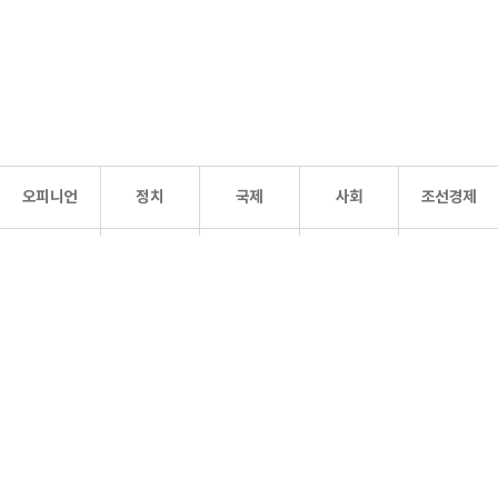
오피니언
정치
국제
사회
조선경제
문화·
조선
스포츠
건강
조선몰
연예
리더스
조선일보 공식 SNS
개인정보처리방침
사이트맵
Copyright 조선일보 All rights reserved. 무단 전재 및 재배포 금지.