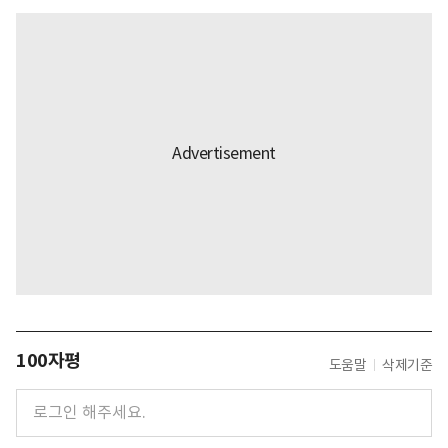
100자평
도움말
삭제기준