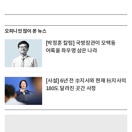
오피니언 많이 본 뉴스
[박정훈 칼럼] 국방장관이 모택동
어록을 좌우명 삼은 나라
[사설] 6년 전 李지사와 현재 秋지사의
180도 달라진 곳간 사정