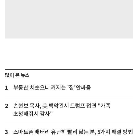
많이 본 뉴스
1
부동산 치솟으니 커지는 '집'안싸움
2
손현보 목사, 美 백악관서 트럼프 접견 "가족
초청해줘서 감사"
3
스마트폰 배터리 유난히 빨리 닳는 분, 5가지 해결 방법