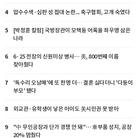
4
압수수색·심판 성 접대 논란... 축구협회, 고개 숙였다
5
[박정훈 칼럼] 국방장관이 모택동 어록을 좌우명 삼은
나라
6
6·25 전장의 신원미상 병사… 美, 800번째 이름
찾아줬다
7
'독수리 오남매'에 또 한명 더… 결혼 싫다더니 '다둥이
부모' 됐다
8
외교관·유학생이 낳은 아이도 美시민권 못 받아
9
"中 무인공장과 단가 경쟁 안 돼"… 車부품 성지, 공장
20% 멈췄다