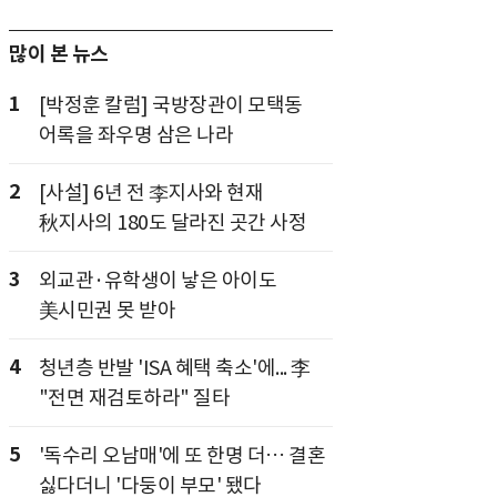
많이 본 뉴스
1
[박정훈 칼럼] 국방장관이 모택동
어록을 좌우명 삼은 나라
2
[사설] 6년 전 李지사와 현재
秋지사의 180도 달라진 곳간 사정
3
외교관·유학생이 낳은 아이도
美시민권 못 받아
4
청년층 반발 'ISA 혜택 축소'에... 李
"전면 재검토하라" 질타
5
'독수리 오남매'에 또 한명 더… 결혼
싫다더니 '다둥이 부모' 됐다