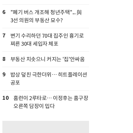
6
"폐기 버스 개조해 청년주택"... 與
3선 의원의 부동산 묘수?
7
변기 수리하던 70대 집주인 흉기로
찌른 30대 세입자 체포
8
부동산 치솟으니 커지는 '집'안싸움
9
밥상 덮친 극한더위… 히트플레이션
공포
10
홈런이 2루타로… 이정후는 홈구장
오른쪽 담장이 밉다