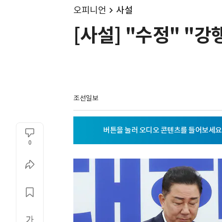
오피니언
사설
[사설] "수정" "강
조선일보
0