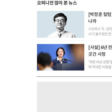
오피니언 많이 본 뉴스
[박정훈 칼럼
나라
스타벅스 ‘5·18
시기 불거졌던 한 화
[사설] 6년
곳간 사정
‘재정 비상 상황
해 막대한 비용을