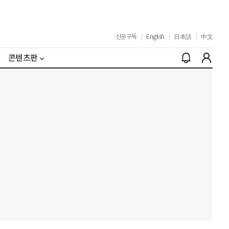
신문구독
|
English
|
日本語
|
中文
콘텐츠판