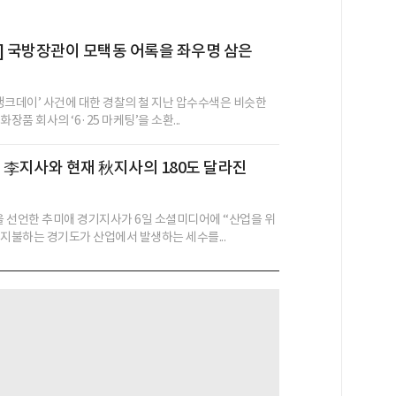
] 국방장관이 모택동 어록을 좌우명 삼은
 탱크데이’ 사건에 대한 경찰의 철 지난 압수수색은 비슷한
장품 회사의 ‘6·25 마케팅’을 소환...
 전 李지사와 현재 秋지사의 180도 달라진
’을 선언한 추미애 경기지사가 6일 소셜미디어에 “산업을 위
 지불하는 경기도가 산업에서 발생하는 세수를...