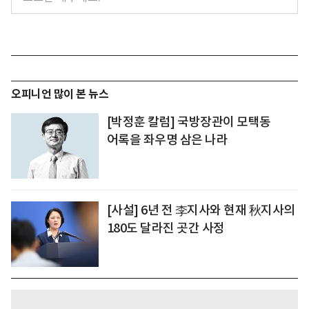
오피니언 많이 본 뉴스
[박정훈 칼럼] 국방장관이 모택동
어록을 좌우명 삼은 나라
[사설] 6년 전 李지사와 현재 秋지사의
180도 달라진 곳간 사정