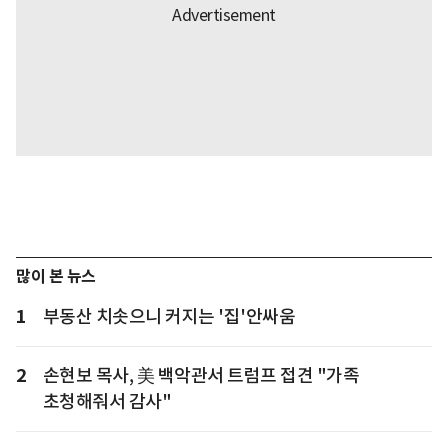
많이 본 뉴스
1
부동산 치솟으니 커지는 '집'안싸움
2
손현보 목사, 美 백악관서 트럼프 접견 "가족
초청해줘서 감사"