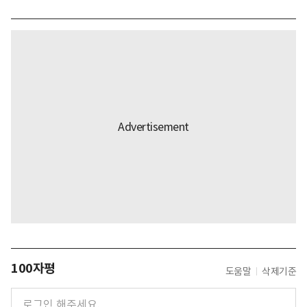
100자평
도움말
삭제기준