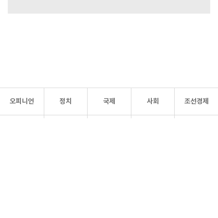
오피니언
정치
국제
사회
조선경제
문화·
조선
스포츠
건강
조선몰
연예
리더스
조선일보 공식 SNS
개인정보처리방침
사이트맵