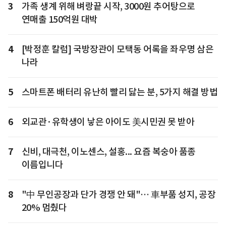
3
가족 생계 위해 벼랑끝 시작, 3000원 추어탕으로
연매출 150억원 대박
4
[박정훈 칼럼] 국방장관이 모택동 어록을 좌우명 삼은
나라
5
스마트폰 배터리 유난히 빨리 닳는 분, 5가지 해결 방법
6
외교관·유학생이 낳은 아이도 美시민권 못 받아
7
신비, 대극천, 이노센스, 설홍... 요즘 복숭아 품종
이름입니다
8
"中 무인공장과 단가 경쟁 안 돼"… 車부품 성지, 공장
20% 멈췄다