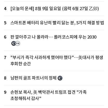
4
[오늘의 운세] 8월 9일 일요일 (음력 6월 27일 乙卯)
5
스마트폰 배터리 유난히 빨리 닳는 분, 5가지 해결 방법
6
판 깔아주고 나 몰라라… 롤러코스피에 우는 2030
7
"부시가 즉각 사과하게 했어야 했다"…美대사가 평생
후회한 순간
8
남편의 골프 파트너의 정체
9
손현보 목사, 美 백악관서 트럼프 접견 "가족
초청해줘서 감사"