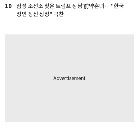
10
삼성 조선소 찾은 트럼프 장남 前약혼녀… "한국
장인 정신 상징" 극찬