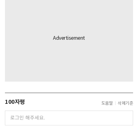
100자평
도움말
삭제기준