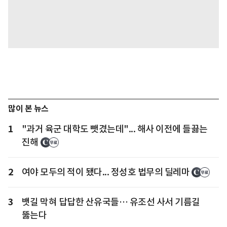
많이 본 뉴스
1
"과거 육군 대학도 뺏겼는데"... 해사 이전에 들끓는
진해
2
여야 모두의 적이 됐다... 정성호 법무의 딜레마
3
뱃길 막혀 답답한 산유국들… 유조선 사서 기름길
뚫는다