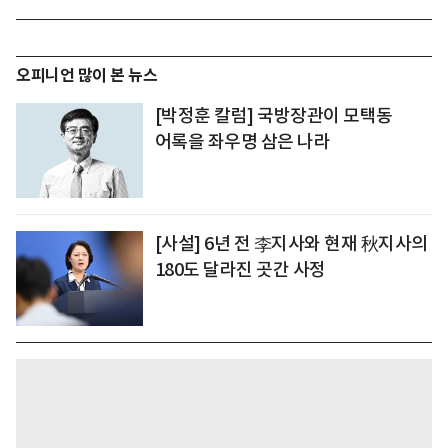
오피니언 많이 본 뉴스
[박정훈 칼럼] 국방장관이 모택동
어록을 좌우명 삼은 나라
[사설] 6년 전 李지사와 현재 秋지사의
180도 달라진 곳간 사정