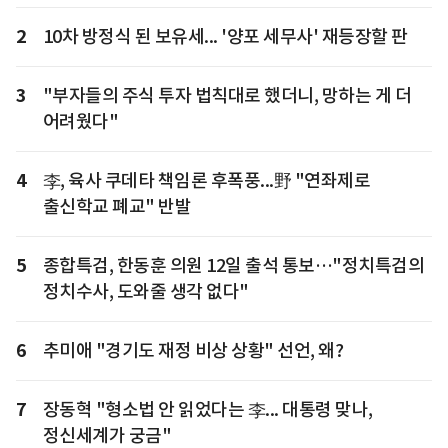
2
10차 방정식 된 보유세... '양포 세무사' 재등장할 판
3
"부자들의 주식 투자 법칙대로 했더니, 망하는 게 더
어려웠다"
4
李, 육사 쿠데타 책임론 후폭풍...野 "연좌제로
출신학교 폐교" 반발
5
종합특검, 한동훈 의원 12일 출석 통보…"정치특검의
정치수사, 도와줄 생각 없다"
6
추미애 "경기도 재정 비상 상황" 선언, 왜?
7
장동혁 "형소법 안 읽었다는 李... 대통령 맞나,
정신세계가 궁금"