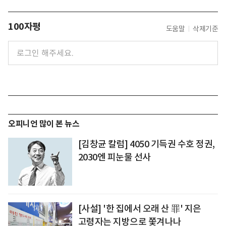
100자평
도움말
삭제기준
오피니언 많이 본 뉴스
[김창균 칼럼] 4050 기득권 수호 정권,
2030엔 피눈물 선사
[사설] '한 집에서 오래 산 罪' 지은
고령자는 지방으로 쫓겨나나