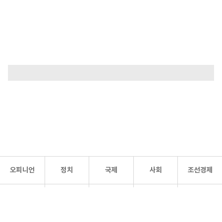
오피니언
정치
국제
사회
조선경제
문화·
조선
스포츠
건강
조선몰
연예
리더스