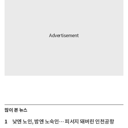
많이 본 뉴스
1
낮엔 노인, 밤엔 노숙인… 피서지 돼버린 인천공항