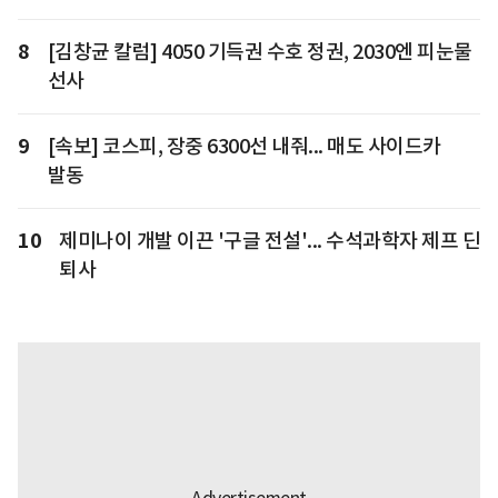
8
[김창균 칼럼] 4050 기득권 수호 정권, 2030엔 피눈물
선사
9
[속보] 코스피, 장중 6300선 내줘... 매도 사이드카
발동
10
제미나이 개발 이끈 '구글 전설'... 수석과학자 제프 딘
퇴사