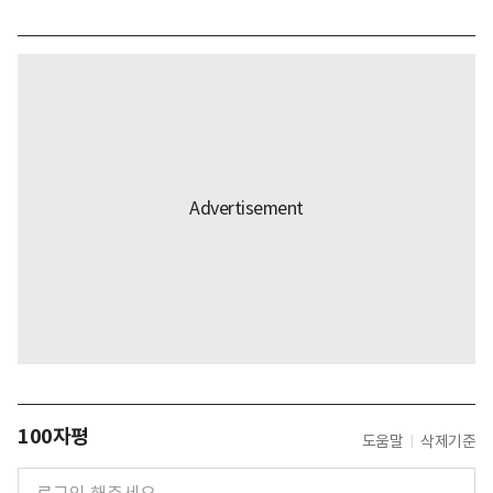
100자평
도움말
삭제기준