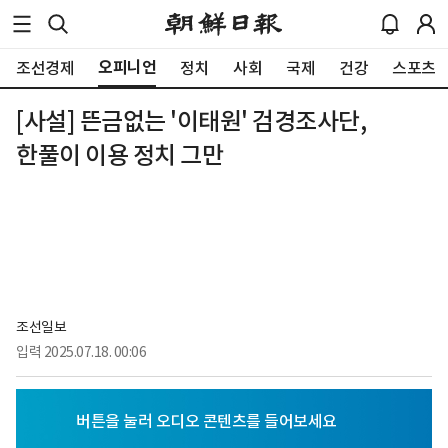
오피니언
조선경제
정치
사회
국제
건강
스포츠
[사설] 뜬금없는 '이태원' 검경조사단,
한풀이 이용 정치 그만
조선일보
입력
2025.07.18. 00:06