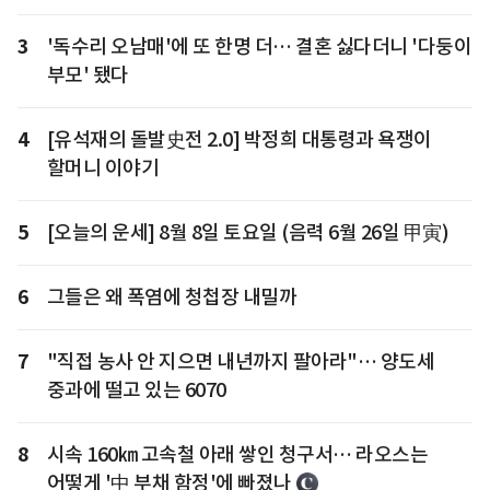
3
'독수리 오남매'에 또 한명 더… 결혼 싫다더니 '다둥이
부모' 됐다
4
[유석재의 돌발史전 2.0] 박정희 대통령과 욕쟁이
할머니 이야기
5
[오늘의 운세] 8월 8일 토요일 (음력 6월 26일 甲寅)
6
그들은 왜 폭염에 청첩장 내밀까
7
"직접 농사 안 지으면 내년까지 팔아라"… 양도세
중과에 떨고 있는 6070
8
시속 160㎞ 고속철 아래 쌓인 청구서… 라오스는
어떻게 '中 부채 함정'에 빠졌나