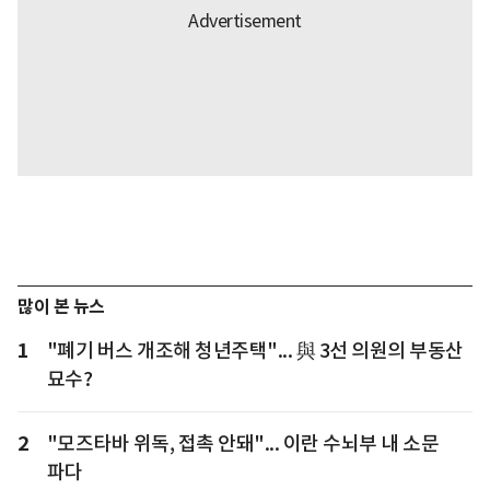
많이 본 뉴스
1
"폐기 버스 개조해 청년주택"... 與 3선 의원의 부동산
묘수?
2
"모즈타바 위독, 접촉 안돼"... 이란 수뇌부 내 소문
파다