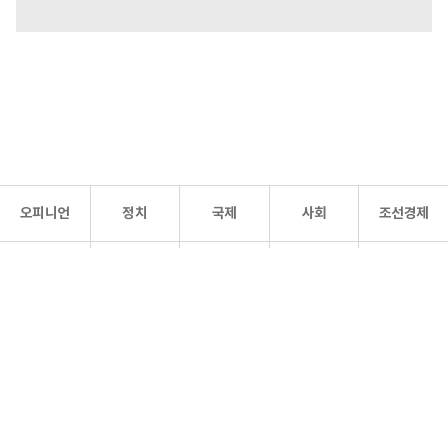
오피니언
정치
국제
사회
조선경제
문화·
조선
스포츠
건강
조선몰
연예
리더스
조선일보 공식 SNS
개인정보처리방침
사이트맵