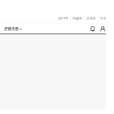
신문구독
|
English
|
日本語
|
中文
콘텐츠판