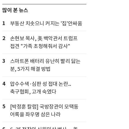
많이 본 뉴스
1
부동산 치솟으니 커지는 '집'안싸움
2
손현보 목사, 美 백악관서 트럼프
접견 "가족 초청해줘서 감사"
3
스마트폰 배터리 유난히 빨리 닳는
분, 5가지 해결 방법
4
압수수색·심판 성 접대 논란...
축구협회, 고개 숙였다
5
[박정훈 칼럼] 국방장관이 모택동
어록을 좌우명 삼은 나라