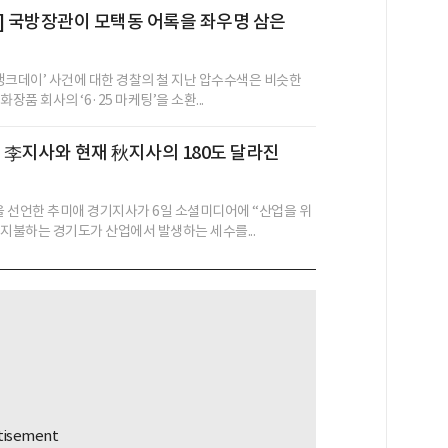
] 국방장관이 모택동 어록을 좌우명 삼은
 탱크데이’ 사건에 대한 경찰의 철 지난 압수수색은 비슷한
장품 회사의 ‘6·25 마케팅’을 소환...
 전 李지사와 현재 秋지사의 180도 달라진
’을 선언한 추미애 경기지사가 6일 소셜미디어에 “산업을 위
 지불하는 경기도가 산업에서 발생하는 세수를...