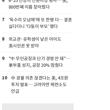
6
6·25 전장의 신원미상 병사… 美,
800번째 이름 찾아줬다
7
'독수리 오남매'에 또 한명 더… 결혼
싫다더니 '다둥이 부모' 됐다
8
외교관·유학생이 낳은 아이도
美시민권 못 받아
9
"中 무인공장과 단가 경쟁 안 돼"…
車부품 성지, 공장 20% 멈췄다
10
中 광물 의존 끊겠다는 美, 4조원
투자 발표… 고려아연 제련소도
언급