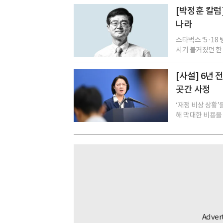
[박정훈 칼럼
나라
스타벅스 ‘5·18
시기 불거졌던 한 화
[사설] 6년
곳간 사정
‘재정 비상 상황
해 막대한 비용을