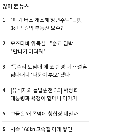
많이 본 뉴스
1
"폐기 버스 개조해 청년주택"... 與
3선 의원의 부동산 묘수?
2
모즈타바 위독설... "순교 임박"
"만나기 어려워"
3
'독수리 오남매'에 또 한명 더… 결혼
싫다더니 '다둥이 부모' 됐다
4
[유석재의 돌발史전 2.0] 박정희
대통령과 욕쟁이 할머니 이야기
5
그들은 왜 폭염에 청첩장 내밀까
6
시속 160㎞ 고속철 아래 쌓인