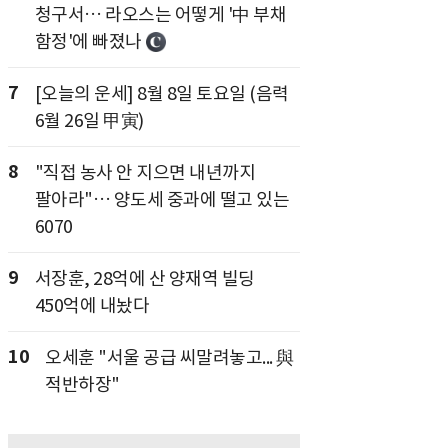
청구서… 라오스는 어떻게 '中 부채
함정'에 빠졌나
7
[오늘의 운세] 8월 8일 토요일 (음력
6월 26일 甲寅)
8
"직접 농사 안 지으면 내년까지
팔아라"… 양도세 중과에 떨고 있는
6070
9
서장훈, 28억에 산 양재역 빌딩
450억에 내놨다
10
오세훈 "서울 공급 씨말려놓고... 與
적반하장"