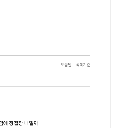
도움말
삭제기준
염에 청첩장 내밀까