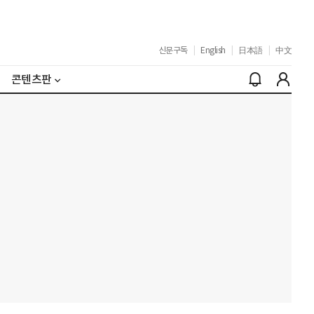
신문구독
|
English
|
日本語
|
中文
콘텐츠판