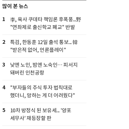
많이 본 뉴스
1
李, 육사 쿠데타 책임론 후폭풍...野
"연좌제로 출신학교 폐교" 반발
2
특검, 한동훈 12일 출석 통보... 韓
"받은적 없어, 언론플레이"
3
낮엔 노인, 밤엔 노숙인… 피서지
돼버린 인천공항
4
"부자들의 주식 투자 법칙대로
했더니, 망하는 게 더 어려웠다"
5
10차 방정식 된 보유세... '양포
세무사' 재등장할 판