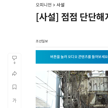
오피니언
사설
[사설] 점점 단단해
조선일보
0