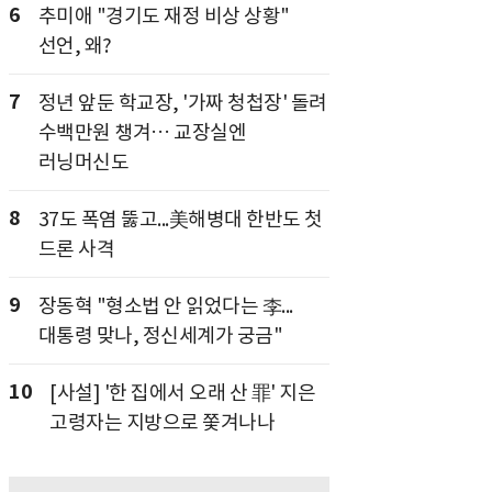
6
추미애 "경기도 재정 비상 상황"
선언, 왜?
7
정년 앞둔 학교장, '가짜 청첩장' 돌려
수백만원 챙겨… 교장실엔
러닝머신도
8
37도 폭염 뚫고...美해병대 한반도 첫
드론 사격
9
장동혁 "형소법 안 읽었다는 李...
대통령 맞나, 정신세계가 궁금"
10
[사설] '한 집에서 오래 산 罪' 지은
고령자는 지방으로 쫓겨나나