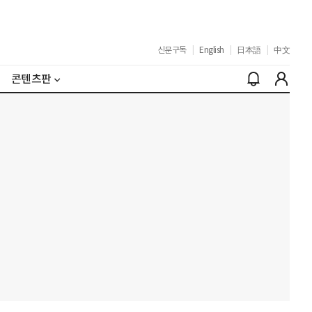
신문구독
|
English
|
日本語
|
中文
콘텐츠판