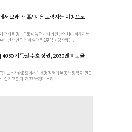
 집에서 오래 산 罪' 지은 고령자는 지방으로
기 억제를 명분으로 내놓은 세제 개편안의 최대 피해자는
십 년간 한 집에서 살아온 1주택 고령자라는 ...
 4050 기득권 수호 정권, 2030엔 피눈물
국지표조사(NBS)에서 이재명 정권이 부동산 정책을 ‘잘못
, ‘잘하고 있다’가 33%였다. 특히 3...