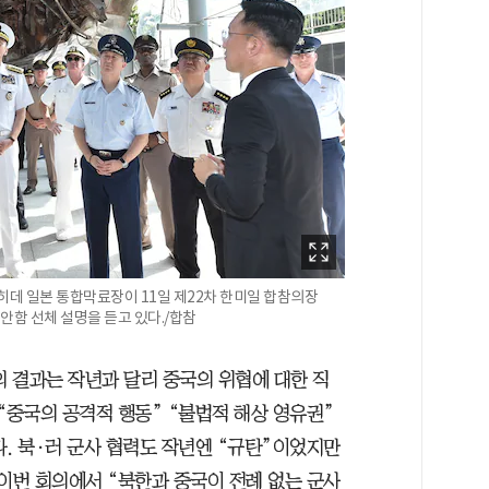
히데 일본 통합막료장이 11일 제22차 한미일 합참의장
안함 선체 설명을 듣고 있다./합참
의 결과는 작년과 달리 중국의 위협에 대한 직
“중국의 공격적 행동” “불법적 해상 영유권”
. 북·러 군사 협력도 작년엔 “규탄”이었지만
이번 회의에서 “북한과 중국이 전례 없는 군사