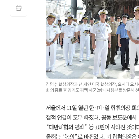
김명수 합참의장과 댄 케인 미국 합참의장, 요시다 요시
회의 종료 후 경기도 평택 해군2함대사령부를 방문해 천
서울에서 11일 열린 한·미·일 합참의장 회
접적 언급이 모두 빠졌다. 공동 보도문에서 
“대만해협의 평화” 등 표현이 사라진 것이다
올해는 “논의”로 바뀌었다. 미 합참의장은 