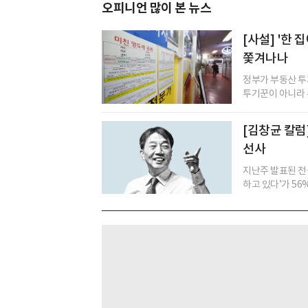
오피니언 많이 본 뉴스
[사설] '한
쫓겨나나
정부가 부동산 투
투기꾼이 아니라 수
[김창균 칼럼]
선사
지난주 발표된 전
하고 있다’가 56%