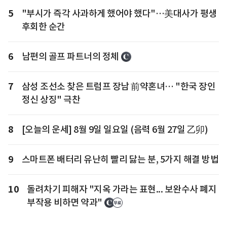
5
"부시가 즉각 사과하게 했어야 했다"…美대사가 평생
후회한 순간
6
남편의 골프 파트너의 정체
7
삼성 조선소 찾은 트럼프 장남 前약혼녀… "한국 장인
정신 상징" 극찬
8
[오늘의 운세] 8월 9일 일요일 (음력 6월 27일 乙卯)
9
스마트폰 배터리 유난히 빨리 닳는 분, 5가지 해결 방법
10
돌려차기 피해자 "지옥 가라는 표현... 보완수사 폐지
부작용 비하면 약과"