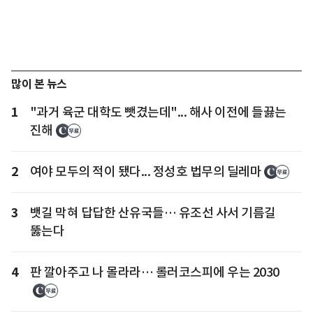
많이 본 뉴스
1
"과거 육군 대학도 뺏겼는데"... 해사 이전에 들끓는
진해
2
여야 모두의 적이 됐다... 정성호 법무의 딜레마
3
뱃길 막혀 답답한 산유국들… 유조선 사서 기름길
뚫는다
4
판 깔아주고 나 몰라라… 롤러코스피에 우는 2030