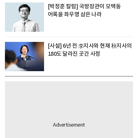
[박정훈 칼럼] 국방장관이 모택동
어록을 좌우명 삼은 나라
[사설] 6년 전 李지사와 현재 秋지사의
180도 달라진 곳간 사정