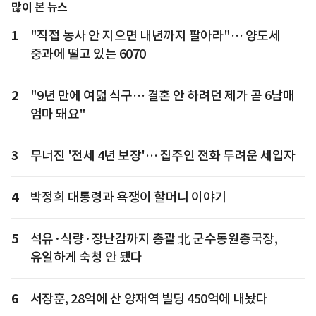
많이 본 뉴스
1
"직접 농사 안 지으면 내년까지 팔아라"… 양도세
중과에 떨고 있는 6070
2
"9년 만에 여덟 식구… 결혼 안 하려던 제가 곧 6남매
엄마 돼요"
3
무너진 '전세 4년 보장'… 집주인 전화 두려운 세입자
4
박정희 대통령과 욕쟁이 할머니 이야기
5
석유·식량·장난감까지 총괄 北 군수동원총국장,
유일하게 숙청 안 됐다
6
서장훈, 28억에 산 양재역 빌딩 450억에 내놨다