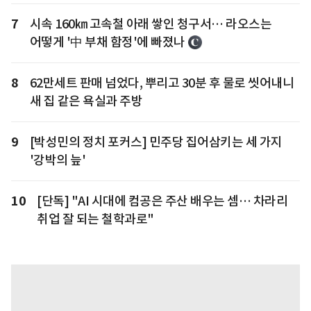
7
시속 160㎞ 고속철 아래 쌓인 청구서… 라오스는
어떻게 '中 부채 함정'에 빠졌나
8
62만세트 판매 넘었다, 뿌리고 30분 후 물로 씻어내니
새 집 같은 욕실과 주방
9
[박성민의 정치 포커스] 민주당 집어삼키는 세 가지
'강박의 늪'
10
[단독] "AI 시대에 컴공은 주산 배우는 셈… 차라리
취업 잘 되는 철학과로"