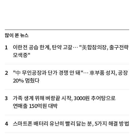
많이 본 뉴스
1
이란전 공습 한계, 탄약 고갈… "美합참의장, 출구전략
모색중"
2
"中 무인공장과 단가 경쟁 안 돼"… 車부품 성지, 공장
20% 멈췄다
3
가족 생계 위해 벼랑끝 시작, 3000원 추어탕으로
연매출 150억원 대박
4
스마트폰 배터리 유난히 빨리 닳는 분, 5가지 해결 방법