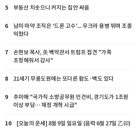
5
부동산 치솟으니 커지는 집안 싸움
6
남미 마약 조직은 '드론 고수'... 우크라 용병 뛰며 조종
익혔다
7
손현보 목사, 美 백악관서 트럼프 접견 "가족
초청해줘서 감사"
8
21세기 무릉도원에는 또다른 황도·백도 있다
9
추미애 "국가직 소방공무원 인건비, 경기도가 1조원
이상 부담… 재정 개혁 시급"
10
[오늘의 운세] 8월 9일 일요일 (음력 6월 27일 乙卯)