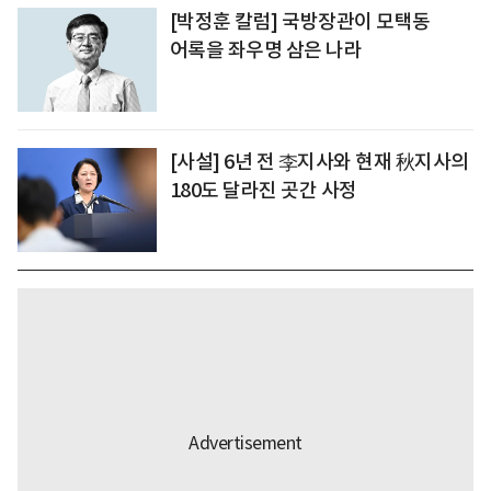
[박정훈 칼럼] 국방장관이 모택동
어록을 좌우명 삼은 나라
[사설] 6년 전 李지사와 현재 秋지사의
180도 달라진 곳간 사정