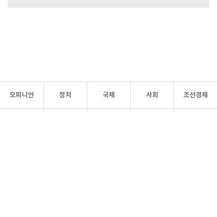
오피니언
정치
국제
사회
조선경제
문화·
조선
스포츠
건강
조선몰
연예
리더스
조선일보 공식 SNS
개인정보처리방침
사이트맵
Copyright 조선일보 All rights reserved. 무단 전재 및 재배포 금지.