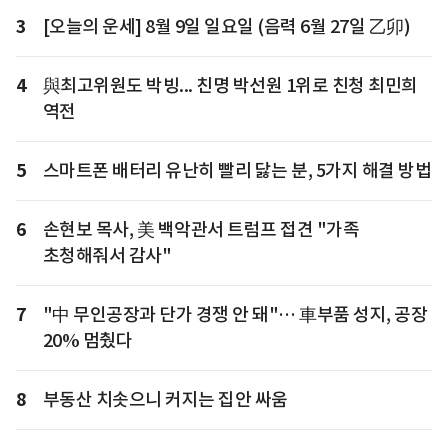
3
[오늘의 운세] 8월 9일 일요일 (음력 6월 27일 乙卯)
4
與최고위원도 박빙... 친명 박선원 1위로 친청 최민희
역전
5
스마트폰 배터리 유난히 빨리 닳는 분, 5가지 해결 방법
6
손현보 목사, 美 백악관서 트럼프 접견 "가족
초청해줘서 감사"
7
"中 무인공장과 단가 경쟁 안 돼"… 車부품 성지, 공장
20% 멈췄다
8
부동산 치솟으니 커지는 집안 싸움