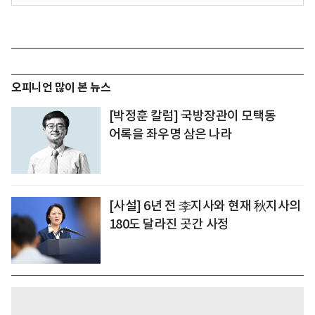
오피니언 많이 본 뉴스
[박정훈 칼럼] 국방장관이 모택동
어록을 좌우명 삼은 나라
[사설] 6년 전 李지사와 현재 秋지사의
180도 달라진 곳간 사정