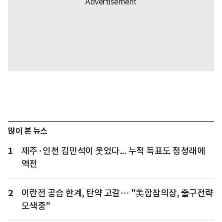
많이 본 뉴스
1
제주·인천 김민석이 웃었다... 누적 득표도 정청래에
역전
2
이란전 공습 한계, 탄약 고갈… "美합참의장, 출구전략
모색중"