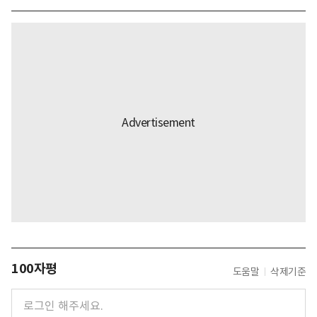
100자평
도움말
삭제기준