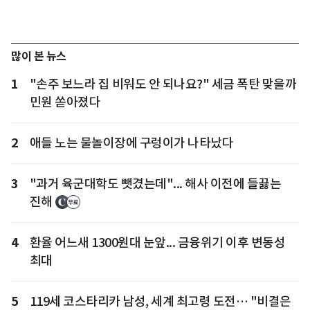
많이 본 뉴스
1
"손주 보느라 집 비워도 안 되나요?" 세금 폭탄 맞을까
민원 쏟아졌다
2
애들 노는 물놀이장에 구렁이가 나타났다
3
"과거 육군대학도 뺏겼는데"... 해사 이전에 들끓는
진해
4
환율 어느새 1300원대 눈앞... 금융위기 이후 변동성
최대
5
119세 코스타리카 남성, 세계 최고령 도전… "비결은