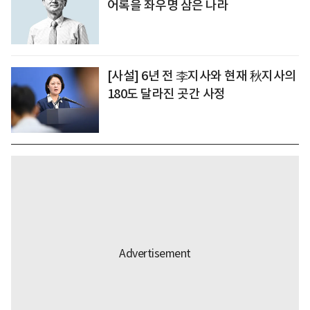
어록을 좌우명 삼은 나라
[사설] 6년 전 李지사와 현재 秋지사의
180도 달라진 곳간 사정