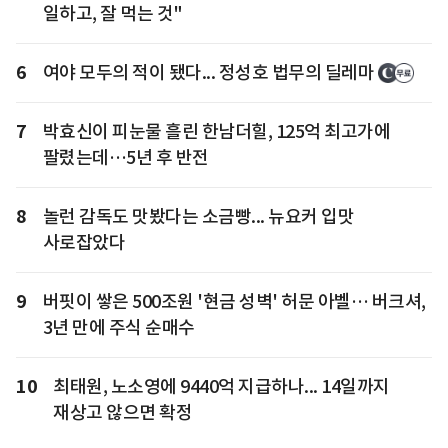
일하고, 잘 먹는 것"
6
여야 모두의 적이 됐다... 정성호 법무의 딜레마
7
박효신이 피눈물 흘린 한남더힐, 125억 최고가에
팔렸는데…5년 후 반전
8
놀런 감독도 맛봤다는 소금빵... 뉴요커 입맛
사로잡았다
9
버핏이 쌓은 500조원 '현금 성벽' 허문 아벨… 버크셔,
3년 만에 주식 순매수
10
최태원, 노소영에 9440억 지급하나... 14일까지
재상고 않으면 확정