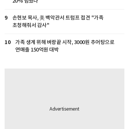
20% 멈췄다
9
손현보 목사, 美 백악관서 트럼프 접견 "가족
초청해줘서 감사"
10
가족 생계 위해 벼랑끝 시작, 3000원 추어탕으로
연매출 150억원 대박