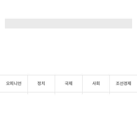
오피니언
정치
국제
사회
조선경제
문화·
조선
스포츠
건강
조선몰
연예
리더스
조선일보 공식 SNS