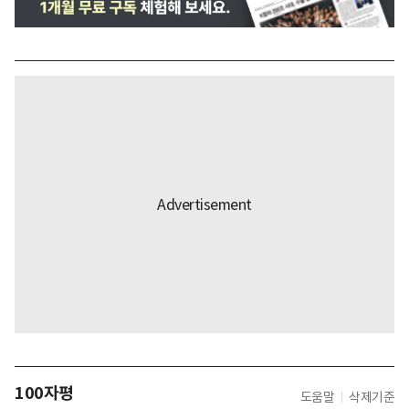
100자평
도움말
삭제기준