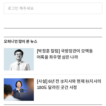
오피니언 많이 본 뉴스
[박정훈 칼럼] 국방장관이 모택동
어록을 좌우명 삼은 나라
[사설] 6년 전 李지사와 현재 秋지사의
180도 달라진 곳간 사정