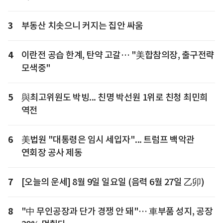
3
부동산 치솟으니 커지는 집안 싸움
4
이란전 공습 한계, 탄약 고갈… "美합참의장, 출구전략
모색중"
5
與최고위원도 박빙... 친명 박선원 1위로 친청 최민희
역전
6
美법원 "대통령은 임시 세입자"... 트럼프 백악관
연회장 공사 제동
7
[오늘의 운세] 8월 9일 일요일 (음력 6월 27일 乙卯)
8
"中 무인공장과 단가 경쟁 안 돼"… 車부품 성지, 공장