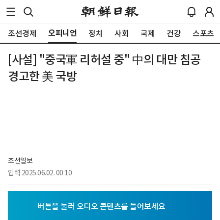
오피니언
조선경제
정치
사회
국제
건강
스포츠
[사설] "중국軍 리허설 중" 中의 대만 침공
경고한 美 국방
조선일보
입력
2025.06.02. 00:10