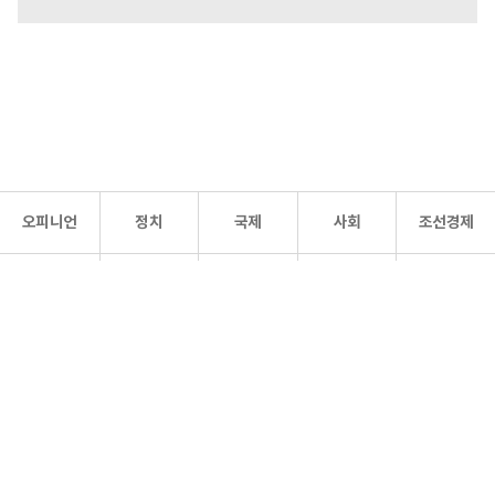
오피니언
정치
국제
사회
조선경제
문화·
조선
스포츠
건강
조선몰
연예
리더스
조선일보 공식 SNS
개인정보처리방침
사이트맵