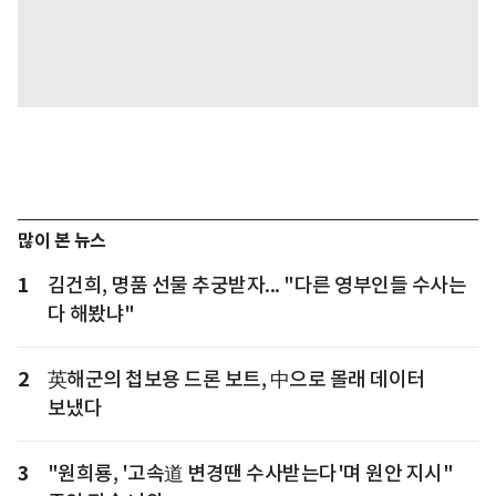
많이 본 뉴스
1
김건희, 명품 선물 추궁받자... "다른 영부인들 수사는
다 해봤냐"
2
英해군의 첩보용 드론 보트, 中으로 몰래 데이터
보냈다
3
"원희룡, '고속道 변경땐 수사받는다'며 원안 지시"