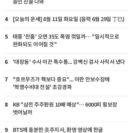
증인 진술 나와
4
[오늘의 운세] 8월 11일 화요일 (음력 6월 29일 丁巳)
5
태풍 '찬홈' 오면 35도 폭염 꺾일까… "일시적으로
완화되도 이어질 것"
6
'대장동' 수사 이끈 특수통... 강백신 검사 사직서 냈다
7
"호르무즈가 핵보다 중요"... 이란 안보수장에
'혁명수비대 전설' 초강경파
8
KB "삼전 주주환원 10배 예상"… 6000피 횡보장
벗어날까
9
BTS에 흥분한 美주지사, 환영 영상에 한글