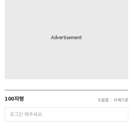
100자평
도움말
삭제기준