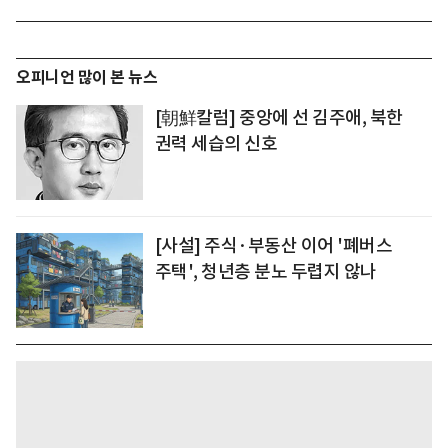
오피니언 많이 본 뉴스
[朝鮮칼럼] 중앙에 선 김주애, 북한
권력 세습의 신호
[사설] 주식·부동산 이어 '폐버스
주택', 청년층 분노 두렵지 않나