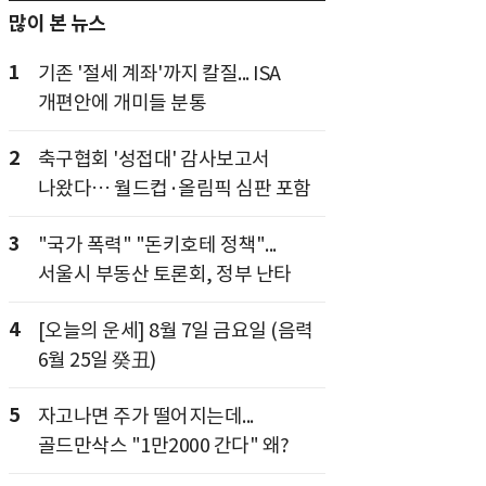
많이 본 뉴스
1
기존 '절세 계좌'까지 칼질... ISA
개편안에 개미들 분통
2
축구협회 '성접대' 감사보고서
나왔다… 월드컵·올림픽 심판 포함
3
"국가 폭력" "돈키호테 정책"...
서울시 부동산 토론회, 정부 난타
4
[오늘의 운세] 8월 7일 금요일 (음력
6월 25일 癸丑)
5
자고나면 주가 떨어지는데...
골드만삭스 "1만2000 간다" 왜?