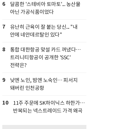
6
달콤한 '스테비아 토마토'... 농산물
아닌 가공식품이었다
7
유난히 근육이 잘 붙는 당신... "내
안에 네안데르탈인 있다"
8
통합 대한항공 맞설 카드 꺼냈다…
트리니티항공이 공개한 'SSC'
전략은?
9
낮엔 노인, 밤엔 노숙인… 피서지
돼버린 인천공항
10
11주 주문에 SK하이닉스 하한가…
반복되는 넥스트레이드 가격 왜곡