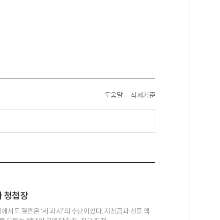
도움말
삭제기준
짜 청첩장
네에서도 결혼은 ‘세 과시’의 수단이었다. 지참금과 선물 액