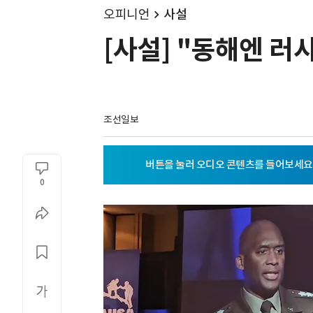
오피니언
사설
[사설] "동해엔 러
조선일보
0