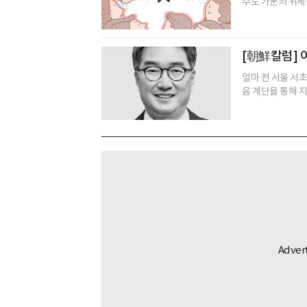
수로 가문의 위세를
[朝鮮칼럼] 
얼마 전 서울 서
음 계단을 통해 지