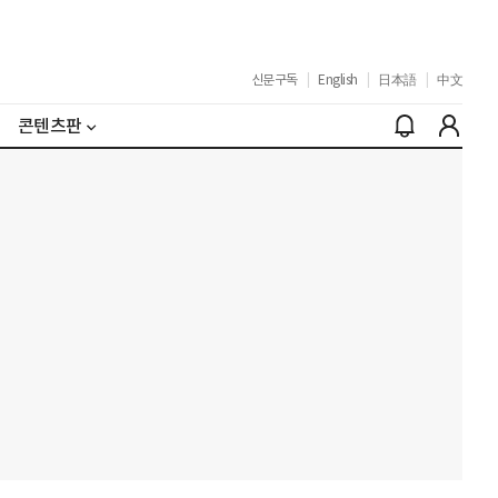
신문구독
|
English
|
日本語
|
中文
콘텐츠판