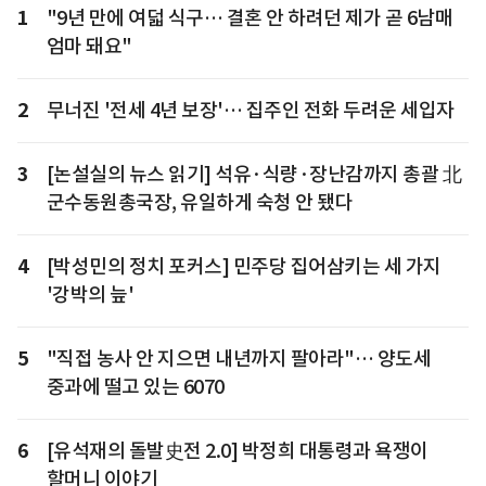
1
"9년 만에 여덟 식구… 결혼 안 하려던 제가 곧 6남매
엄마 돼요"
2
무너진 '전세 4년 보장'… 집주인 전화 두려운 세입자
3
[논설실의 뉴스 읽기] 석유·식량·장난감까지 총괄 北
군수동원총국장, 유일하게 숙청 안 됐다
4
[박성민의 정치 포커스] 민주당 집어삼키는 세 가지
'강박의 늪'
5
"직접 농사 안 지으면 내년까지 팔아라"… 양도세
중과에 떨고 있는 6070
6
[유석재의 돌발史전 2.0] 박정희 대통령과 욕쟁이
할머니 이야기