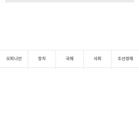
오피니언
정치
국제
사회
조선경제
문화·
조선
스포츠
건강
조선몰
연예
리더스
조선일보 공식 SNS
개인정보처리방침
사이트맵
Copyright 조선일보 All rights reserved. 무단 전재 및 재배포 금지.