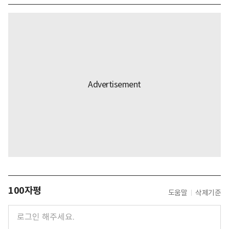
100자평
도움말
삭제기준