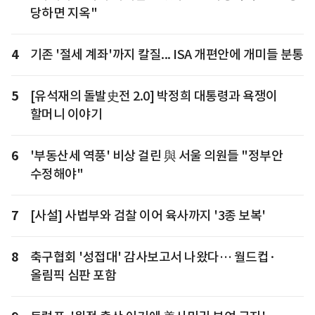
당하면 지옥"
4
기존 '절세 계좌'까지 칼질... ISA 개편안에 개미들 분통
5
[유석재의 돌발史전 2.0] 박정희 대통령과 욕쟁이
할머니 이야기
6
'부동산세 역풍' 비상 걸린 與 서울 의원들 "정부안
수정해야"
7
[사설] 사법부와 검찰 이어 육사까지 '3종 보복'
8
축구협회 '성접대' 감사보고서 나왔다… 월드컵·
올림픽 심판 포함