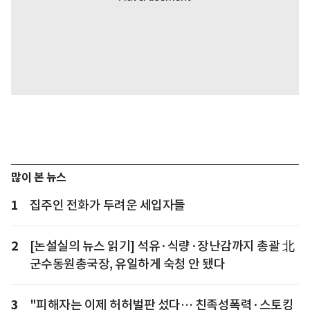
많이 본 뉴스
1
집주인 전화가 두려운 세입자들
2
[논설실의 뉴스 읽기] 석유·식량·장난감까지 총괄 北
군수동원총국장, 유일하게 숙청 안 됐다
3
"피해자는 이제 허허벌판 섰다… 친족성폭력·스토킹