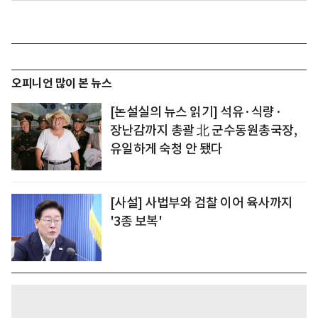
오피니언 많이 본 뉴스
[논설실의 뉴스 읽기] 석유·식량·
장난감까지 총괄 北 군수동원총국장,
유일하게 숙청 안 됐다
[사설] 사법부와 검찰 이어 육사까지
'3종 보복'