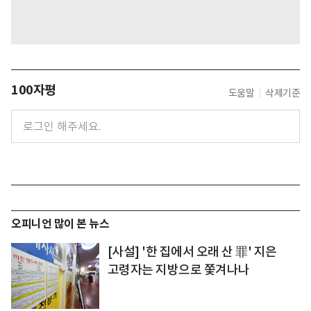
100자평
도움말
삭제기준
오피니언 많이 본 뉴스
[사설] '한 집에서 오래 산 罪' 지은
고령자는 지방으로 쫓겨나나