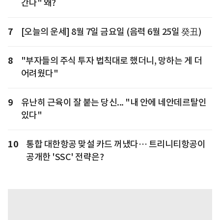
간다" 왜?
7
[오늘의 운세] 8월 7일 금요일 (음력 6월 25일 癸丑)
8
"부자들의 주식 투자 법칙대로 했더니, 망하는 게 더
어려웠다"
9
유난히 근육이 잘 붙는 당신... "내 안에 네안데르탈인
있다"
10
통합 대한항공 맞설 카드 꺼냈다… 트리니티항공이
공개한 'SSC' 전략은?