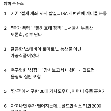
많이 본 뉴스
1
기존 '절세 계좌'까지 칼질... ISA 개편안에 개미들 분통
2
"국가 폭력" "돈키호테 정책"... 서울시 부동산
토론회, 정부 난타
3
달콤한 '스테비아 토마토'... 농산물 아닌
가공식품이었다
4
축구협회 '성접대' 감사보고서 나왔다… 월드컵·
올림픽 심판 포함
5
'당근'에서 구한 20대 가사도우미, 어머니 유품 훔쳐가
6
자고나면 주가 떨어지는데... 골드만삭스 "1만2000