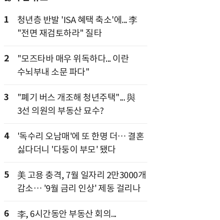
1
청년층 반발 'ISA 혜택 축소'에... 李
"전면 재검토하라" 질타
2
"모즈타바 매우 위독하다... 이란
수뇌부내 소문 파다"
3
"폐기 버스 개조해 청년주택"... 與
3선 의원의 부동산 묘수?
4
'독수리 오남매'에 또 한명 더… 결혼
싫다더니 '다둥이 부모' 됐다
5
美 고용 충격, 7월 일자리 2만3000개
감소… '9월 금리 인상' 제동 걸리나
6
李, 6시간동안 부동산 회의...