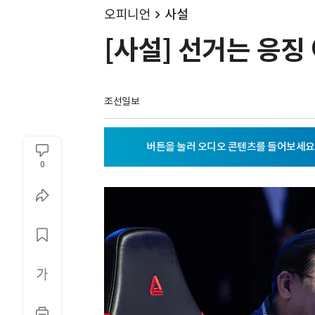
오피니언
사설
[사설] 선거는 응징
조선일보
0