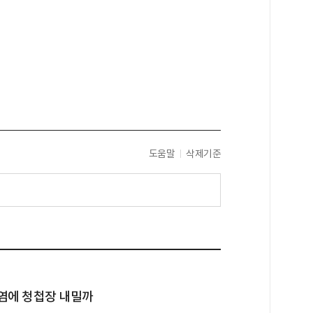
도움말
삭제기준
염에 청첩장 내밀까