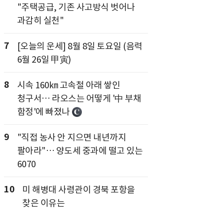
"주택공급, 기존 사고방식 벗어나
과감히 실천"
7
[오늘의 운세] 8월 8일 토요일 (음력
6월 26일 甲寅)
8
시속 160㎞ 고속철 아래 쌓인
청구서… 라오스는 어떻게 '中 부채
함정'에 빠졌나
9
"직접 농사 안 지으면 내년까지
팔아라"… 양도세 중과에 떨고 있는
6070
10
미 해병대 사령관이 경북 포항을
찾은 이유는