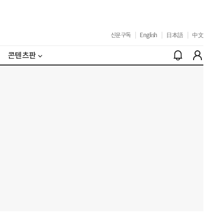
신문구독
|
English
|
日本語
|
中文
콘텐츠판