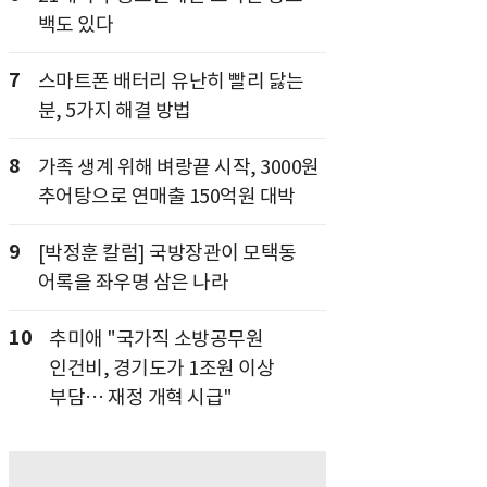
백도 있다
7
스마트폰 배터리 유난히 빨리 닳는
분, 5가지 해결 방법
8
가족 생계 위해 벼랑끝 시작, 3000원
추어탕으로 연매출 150억원 대박
9
[박정훈 칼럼] 국방장관이 모택동
어록을 좌우명 삼은 나라
10
추미애 "국가직 소방공무원
인건비, 경기도가 1조원 이상
부담… 재정 개혁 시급"