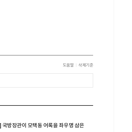
도움말
삭제기준
] 국방장관이 모택동 어록을 좌우명 삼은