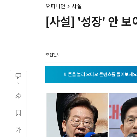
오피니언
사설
[사설] '성장' 안
조선일보
0