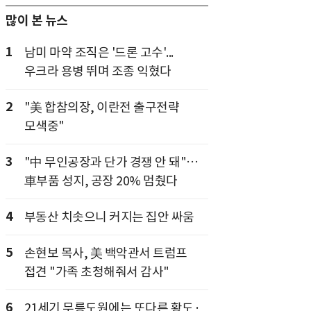
많이 본 뉴스
1
남미 마약 조직은 '드론 고수'...
우크라 용병 뛰며 조종 익혔다
2
"美 합참의장, 이란전 출구전략
모색중"
3
"中 무인공장과 단가 경쟁 안 돼"…
車부품 성지, 공장 20% 멈췄다
4
부동산 치솟으니 커지는 집안 싸움
5
손현보 목사, 美 백악관서 트럼프
접견 "가족 초청해줘서 감사"
6
21세기 무릉도원에는 또다른 황도·