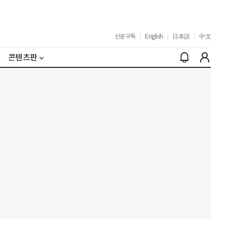
신문구독
|
English
|
日本語
|
中文
콘텐츠판