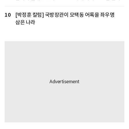
10
[박정훈 칼럼] 국방장관이 모택동 어록을 좌우명
삼은 나라