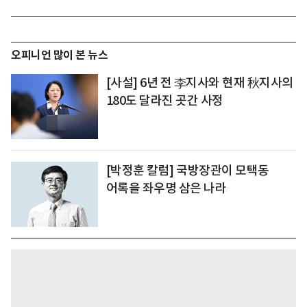
오피니언 많이 본 뉴스
[사설] 6년 전 李지사와 현재 秋지사의
180도 달라진 곳간 사정
[박정훈 칼럼] 국방장관이 모택동
어록을 좌우명 삼은 나라