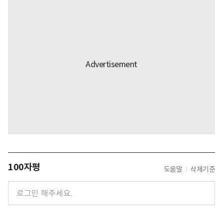
100자평
도움말
삭제기준