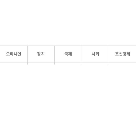
오피니언
정치
국제
사회
조선경제
문화·
조선
스포츠
건강
조선몰
연예
리더스
조선일보 공식 SNS
개인정보처리방침
사이트맵
Copyright 조선일보 All rights reserved. 무단 전재 및 재배포 금지.