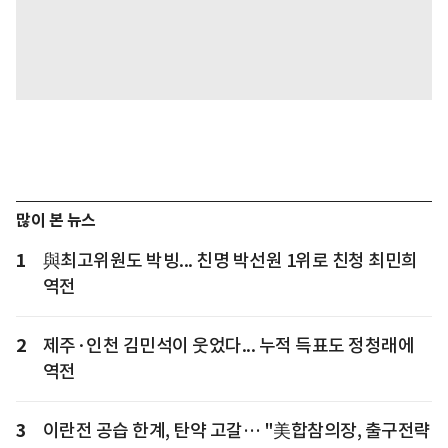
많이 본 뉴스
1
與최고위원도 박빙... 친명 박선원 1위로 친청 최민희
역전
2
제주·인천 김민석이 웃었다... 누적 득표도 정청래에
역전
3
이란전 공습 한계, 탄약 고갈… "美합참의장, 출구전략