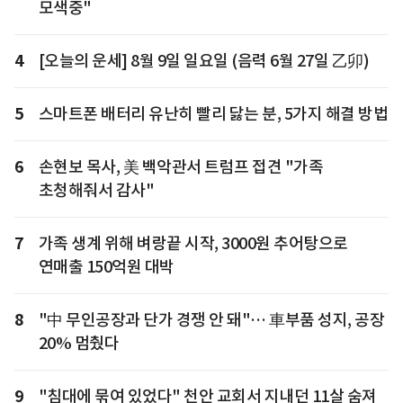
모색중"
4
[오늘의 운세] 8월 9일 일요일 (음력 6월 27일 乙卯)
5
스마트폰 배터리 유난히 빨리 닳는 분, 5가지 해결 방법
6
손현보 목사, 美 백악관서 트럼프 접견 "가족
초청해줘서 감사"
7
가족 생계 위해 벼랑끝 시작, 3000원 추어탕으로
연매출 150억원 대박
8
"中 무인공장과 단가 경쟁 안 돼"… 車부품 성지, 공장
20% 멈췄다
9
"침대에 묶여 있었다" 천안 교회서 지내던 11살 숨져