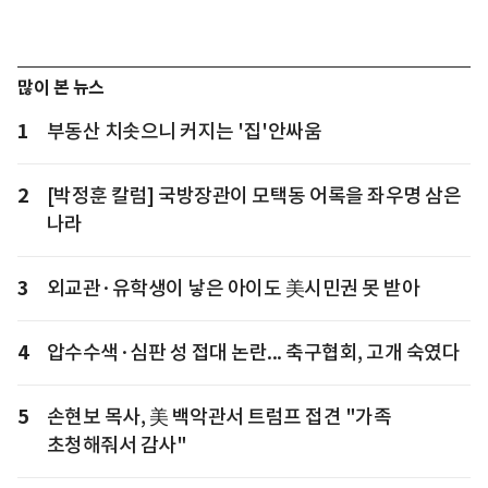
많이 본 뉴스
1
부동산 치솟으니 커지는 '집'안싸움
2
[박정훈 칼럼] 국방장관이 모택동 어록을 좌우명 삼은
나라
3
외교관·유학생이 낳은 아이도 美시민권 못 받아
4
압수수색·심판 성 접대 논란... 축구협회, 고개 숙였다
5
손현보 목사, 美 백악관서 트럼프 접견 "가족
초청해줘서 감사"