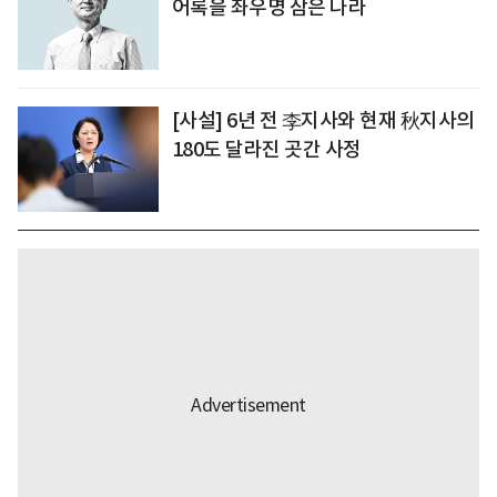
어록을 좌우명 삼은 나라
[사설] 6년 전 李지사와 현재 秋지사의
180도 달라진 곳간 사정