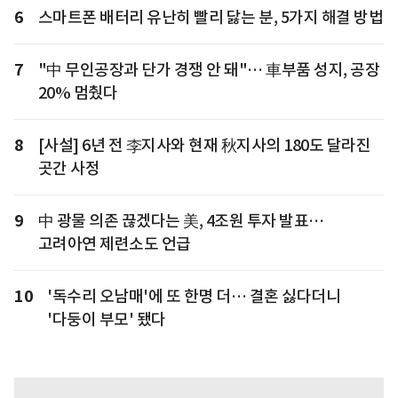
6
스마트폰 배터리 유난히 빨리 닳는 분, 5가지 해결 방법
7
"中 무인공장과 단가 경쟁 안 돼"… 車부품 성지, 공장
20% 멈췄다
8
[사설] 6년 전 李지사와 현재 秋지사의 180도 달라진
곳간 사정
9
中 광물 의존 끊겠다는 美, 4조원 투자 발표…
고려아연 제련소도 언급
10
'독수리 오남매'에 또 한명 더… 결혼 싫다더니
'다둥이 부모' 됐다