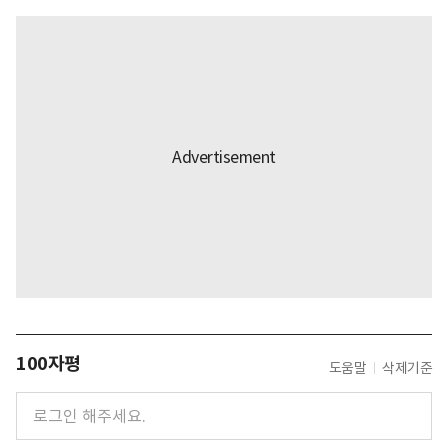
100자평
도움말
삭제기준