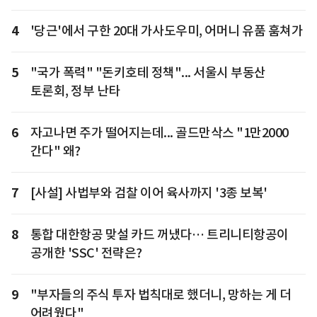
4
'당근'에서 구한 20대 가사도우미, 어머니 유품 훔쳐가
5
"국가 폭력" "돈키호테 정책"... 서울시 부동산
토론회, 정부 난타
6
자고나면 주가 떨어지는데... 골드만삭스 "1만2000
간다" 왜?
7
[사설] 사법부와 검찰 이어 육사까지 '3종 보복'
8
통합 대한항공 맞설 카드 꺼냈다… 트리니티항공이
공개한 'SSC' 전략은?
9
"부자들의 주식 투자 법칙대로 했더니, 망하는 게 더
어려웠다"