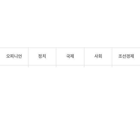
오피니언
정치
국제
사회
조선경제
문화·
조선
스포츠
건강
조선몰
연예
리더스
조선일보 공식 SNS
개인정보처리방침
사이트맵
Copyright 조선일보 All rights reserved. 무단 전재 및 재배포 금지.