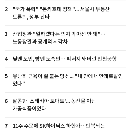
2
"국가 폭력" "돈키호테 정책"... 서울시 부동산
토론회, 정부 난타
3
산업장관 "일하겠다는 의지 막아선 안 돼"…
노동장관과 공개적 시각차
4
낮엔 노인, 밤엔 노숙인… 피서지 돼버린 인천공항
5
유난히 근육이 잘 붙는 당신... "내 안에 네안데르탈인
있다"
6
달콤한 '스테비아 토마토'... 농산물 아닌
가공식품이었다
7
11주 주문에 SK하이닉스 하한가…반복되는