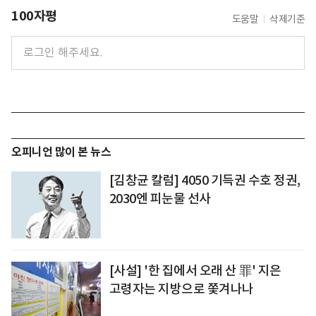
100자평
도움말
삭제기준
오피니언 많이 본 뉴스
[김창균 칼럼] 4050 기득권 수호 정권,
2030엔 피눈물 선사
[사설] '한 집에서 오래 산 罪' 지은
고령자는 지방으로 쫓겨나나