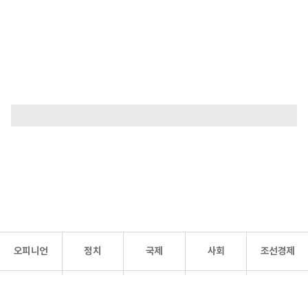
오피니언
정치
국제
사회
조선경제
문화·
조선
스포츠
건강
조선몰
연예
리더스