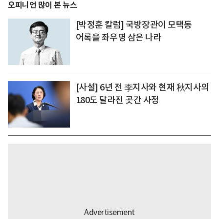
오피니언 많이 본 뉴스
[박정훈 칼럼] 국방장관이 모택동
어록을 좌우명 삼은 나라
[사설] 6년 전 李지사와 현재 秋지사의
180도 달라진 곳간 사정