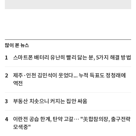
많이 본 뉴스
1
스마트폰 배터리 유난히 빨리 닳는 분, 5가지 해결 방법
2
제주·인천 김민석이 웃었다... 누적 득표도 정청래에
역전
3
부동산 치솟으니 커지는 집안 싸움
4
이란전 공습 한계, 탄약 고갈… "美합참의장, 출구전략
모색중"