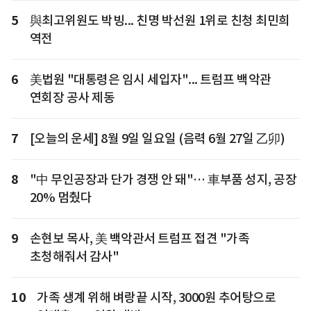
5
與최고위원도 박빙... 친명 박선원 1위로 친청 최민희
역전
6
美법원 "대통령은 임시 세입자"... 트럼프 백악관
연회장 공사 제동
7
[오늘의 운세] 8월 9일 일요일 (음력 6월 27일 乙卯)
8
"中 무인공장과 단가 경쟁 안 돼"… 車부품 성지, 공장
20% 멈췄다
9
손현보 목사, 美 백악관서 트럼프 접견 "가족
초청해줘서 감사"
10
가족 생계 위해 벼랑끝 시작, 3000원 추어탕으로