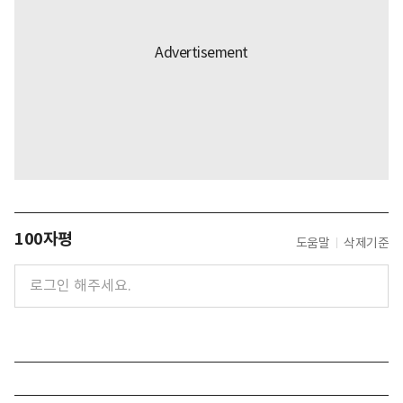
100자평
도움말
삭제기준