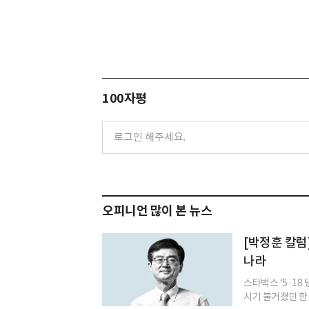
100자평
오피니언 많이 본 뉴스
[박정훈 칼럼
나라
스타벅스 ‘5·18
시기 불거졌던 한 화