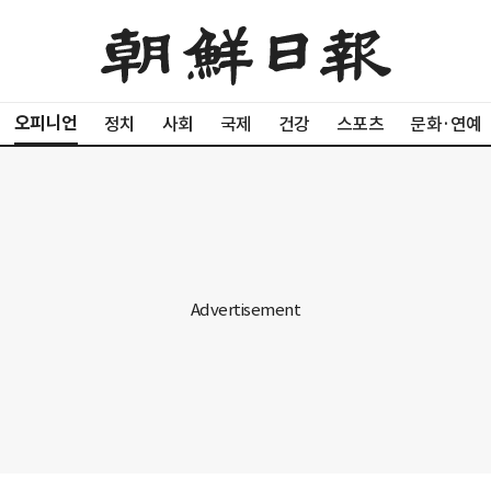
오피니언
정치
사회
국제
건강
스포츠
문화·연예