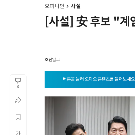
오피니언
사설
[사설] 安 후보 "
조선일보
0