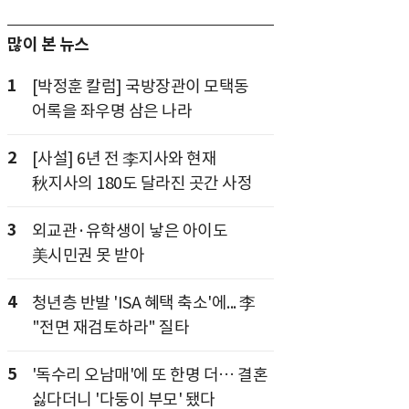
많이 본 뉴스
1
[박정훈 칼럼] 국방장관이 모택동
어록을 좌우명 삼은 나라
2
[사설] 6년 전 李지사와 현재
秋지사의 180도 달라진 곳간 사정
3
외교관·유학생이 낳은 아이도
美시민권 못 받아
4
청년층 반발 'ISA 혜택 축소'에... 李
"전면 재검토하라" 질타
5
'독수리 오남매'에 또 한명 더… 결혼
싫다더니 '다둥이 부모' 됐다