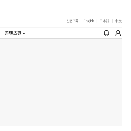
신문구독
|
English
|
日本語
|
中文
콘텐츠판