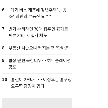
6
"폐기 버스 개조해 청년주택"... 與
3선 의원의 부동산 묘수?
7
변기 수리하던 70대 집주인 흉기로
찌른 30대 세입자 체포
8
부동산 치솟으니 커지는 '집'안싸움
9
밥상 덮친 극한더위… 히트플레이션
공포
10
홈런이 2루타로… 이정후는 홈구장
오른쪽 담장이 밉다