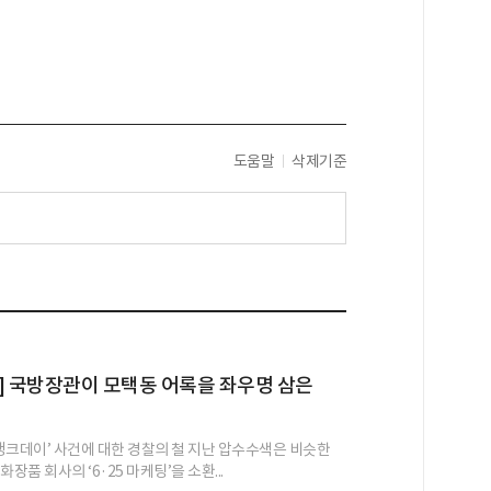
도움말
삭제기준
] 국방장관이 모택동 어록을 좌우명 삼은
 탱크데이’ 사건에 대한 경찰의 철 지난 압수수색은 비슷한
장품 회사의 ‘6·25 마케팅’을 소환...