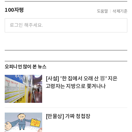
100자평
도움말
삭제기준
오피니언 많이 본 뉴스
[사설] '한 집에서 오래 산 罪' 지은
고령자는 지방으로 쫓겨나나
[만물상] 가짜 청첩장