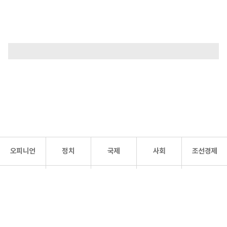
오피니언
정치
국제
사회
조선경제
문화·
조선
스포츠
건강
조선몰
연예
리더스
조선일보 공식 SNS