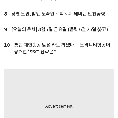
8
낮엔 노인, 밤엔 노숙인… 피서지 돼버린 인천공항
9
[오늘의 운세] 8월 7일 금요일 (음력 6월 25일 癸丑)
10
통합 대한항공 맞설 카드 꺼냈다… 트리니티항공이
공개한 'SSC' 전략은?