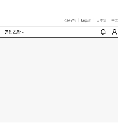
신문구독
|
English
|
日本語
|
中文
콘텐츠판