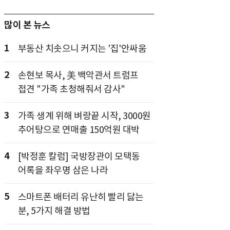
많이 본 뉴스
1
부동산 치솟으니 커지는 '집'안싸움
2
손현보 목사, 美 백악관서 트럼프
접견 "가족 초청해줘서 감사"
3
가족 생계 위해 벼랑끝 시작, 3000원
추어탕으로 연매출 150억원 대박
4
[박정훈 칼럼] 국방장관이 모택동
어록을 좌우명 삼은 나라
5
스마트폰 배터리 유난히 빨리 닳는
분, 5가지 해결 방법