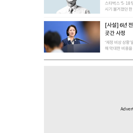
스타벅스 ‘5·18
시기 불거졌던 한 화
[사설] 6년
곳간 사정
‘재정 비상 상황
해 막대한 비용을