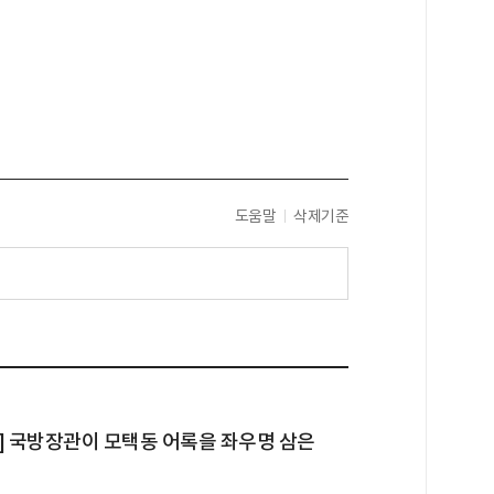
도움말
삭제기준
] 국방장관이 모택동 어록을 좌우명 삼은