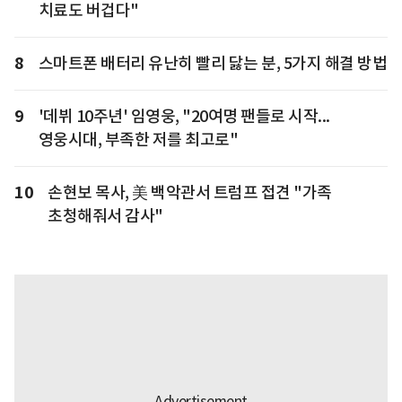
치료도 버겁다"
8
스마트폰 배터리 유난히 빨리 닳는 분, 5가지 해결 방법
9
'데뷔 10주년' 임영웅, "20여명 팬들로 시작...
영웅시대, 부족한 저를 최고로"
10
손현보 목사, 美 백악관서 트럼프 접견 "가족
초청해줘서 감사"