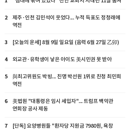
1
"침대에 묶여 있었다" 천안 교회서 지내던 11살 숨져
2
제주·인천 김민석이 웃었다... 누적 득표도 정청래에
역전
3
[오늘의 운세] 8월 9일 일요일 (음력 6월 27일 乙卯)
4
외교관·유학생이 낳은 아이도 美시민권 못 받아
5
與최고위원도 박빙... 친명 박선원 1위로 친청 최민희
역전
6
美법원 "대통령은 임시 세입자"... 트럼프 백악관
연회장 공사 제동
7
[단독] 요양병원들 "환자당 지원금 7980원, 욕창