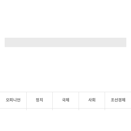
오피니언
정치
국제
사회
조선경제
문화·
조선
스포츠
건강
조선몰
연예
리더스