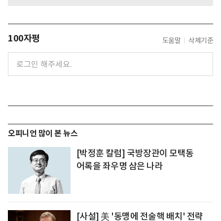
100자평
도움말
삭제기준
오피니언 많이 본 뉴스
[박정훈 칼럼] 국방장관이 모택동
어록을 좌우명 삼은 나라
[사설] 美 '동맹에 전술핵 배치' 전략