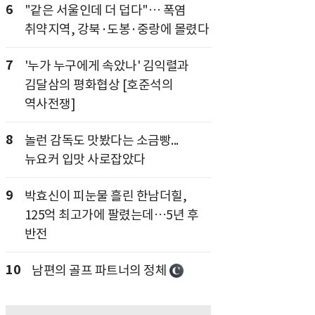
6
"같은 서울인데 더 덥다"… 폭염
취약지역, 강북·도봉·중랑에 몰렸다
7
'누가 누구에게 속았나' 김익렬과
김달삼의 평화협상 [호준석의
역사전쟁]
8
놀런 감독도 맛봤다는 소금빵...
뉴요커 입맛 사로잡았다
9
박효신이 피눈물 흘린 한남더힐,
125억 최고가에 팔렸는데…5년 후
반전
10
남편의 골프 파트너의 정체