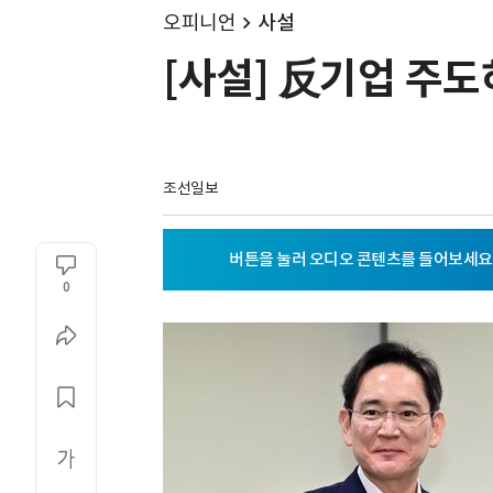
오피니언
사설
[사설] 反기업 주
조선일보
0