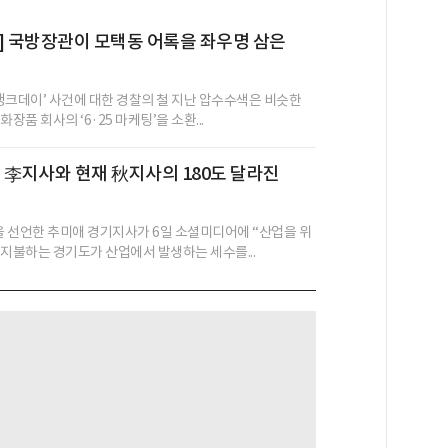
] 국방장관이 모택동 어록을 좌우명 삼은
 탱크데이’ 사건에 대한 경찰의 철 지난 압수수색은 비슷한
장품 회사의 ‘6·25 마케팅’을 소환...
 전 李지사와 현재 秋지사의 180도 달라진
’을 선언한 추미애 경기지사가 6일 소셜미디어에 “산업을 위
 지불하는 경기도가 산업에서 발생하는 세수를...