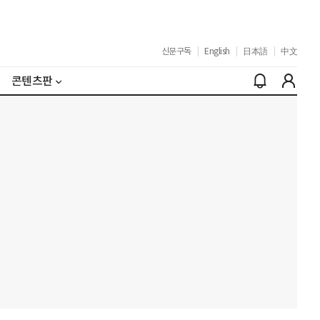
신문구독
|
English
|
日本語
|
中文
콘텐츠판