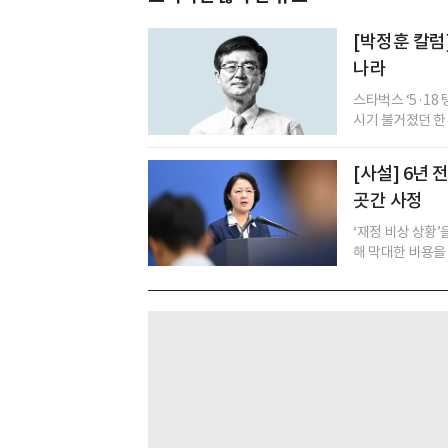
[박정훈 칼럼
나라
스타벅스 ‘5·18
시기 불거졌던 한 화
[사설] 6년
곳간 사정
‘재정 비상 상황
해 막대한 비용을