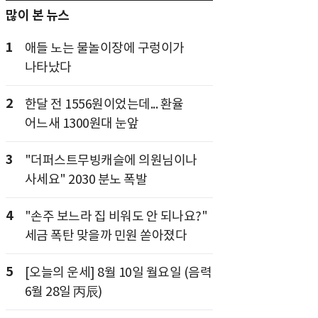
많이 본 뉴스
1
애들 노는 물놀이장에 구렁이가
나타났다
2
한달 전 1556원이었는데... 환율
어느새 1300원대 눈앞
3
"더퍼스트무빙캐슬에 의원님이나
사세요" 2030 분노 폭발
4
"손주 보느라 집 비워도 안 되나요?"
세금 폭탄 맞을까 민원 쏟아졌다
5
[오늘의 운세] 8월 10일 월요일 (음력
6월 28일 丙辰)