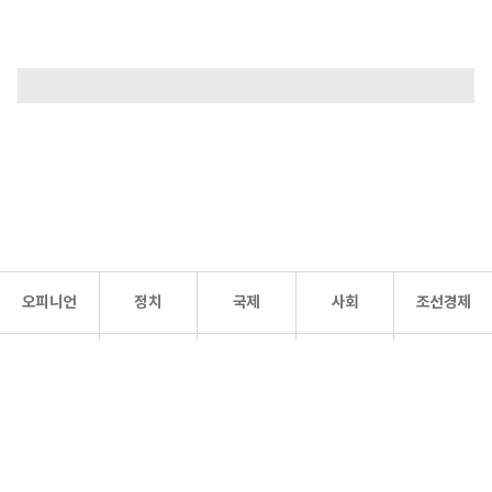
오피니언
정치
국제
사회
조선경제
문화·
조선
스포츠
건강
조선몰
연예
리더스
조선일보 공식 SNS