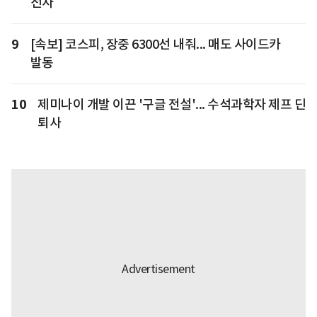
선사
9
[속보] 코스피, 장중 6300선 내줘... 매도 사이드카
발동
10
제미나이 개발 이끈 '구글 전설'... 수석과학자 제프 딘
퇴사