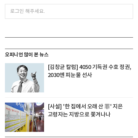
오피니언 많이 본 뉴스
[김창균 칼럼] 4050 기득권 수호 정권,
2030엔 피눈물 선사
[사설] '한 집에서 오래 산 罪' 지은
고령자는 지방으로 쫓겨나나