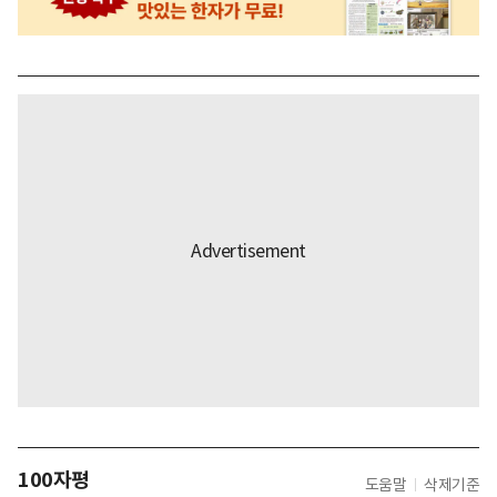
100자평
도움말
삭제기준