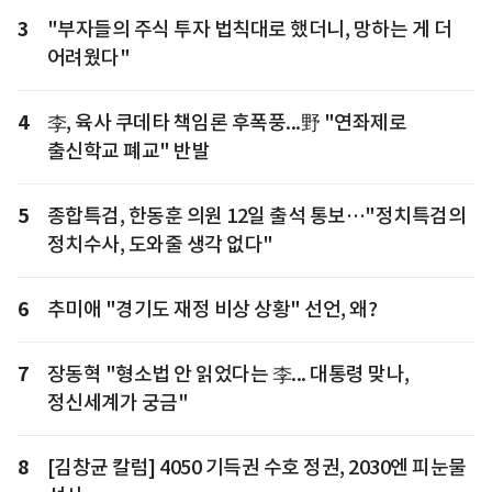
3
"부자들의 주식 투자 법칙대로 했더니, 망하는 게 더
어려웠다"
4
李, 육사 쿠데타 책임론 후폭풍...野 "연좌제로
출신학교 폐교" 반발
5
종합특검, 한동훈 의원 12일 출석 통보…"정치특검의
정치수사, 도와줄 생각 없다"
6
추미애 "경기도 재정 비상 상황" 선언, 왜?
7
장동혁 "형소법 안 읽었다는 李... 대통령 맞나,
정신세계가 궁금"
8
[김창균 칼럼] 4050 기득권 수호 정권, 2030엔 피눈물