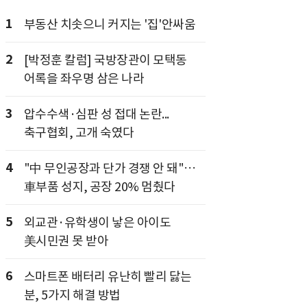
1
부동산 치솟으니 커지는 '집'안싸움
2
[박정훈 칼럼] 국방장관이 모택동
어록을 좌우명 삼은 나라
3
압수수색·심판 성 접대 논란...
축구협회, 고개 숙였다
4
"中 무인공장과 단가 경쟁 안 돼"…
車부품 성지, 공장 20% 멈췄다
5
외교관·유학생이 낳은 아이도
美시민권 못 받아
6
스마트폰 배터리 유난히 빨리 닳는
분, 5가지 해결 방법