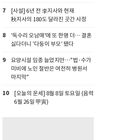
7
[사설] 6년 전 李지사와 현재
秋지사의 180도 달라진 곳간 사정
8
'독수리 오남매'에 또 한명 더… 결혼
싫다더니 '다둥이 부모' 됐다
9
요양시설 임종 늘었지만…"법·수가
미비에 노인 절반은 여전히 병원서
마지막"
10
[오늘의 운세] 8월 8일 토요일 (음력
6월 26일 甲寅)