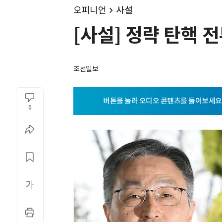
오피니언
사설
[사설] 정략 탄핵 
조선일보
0