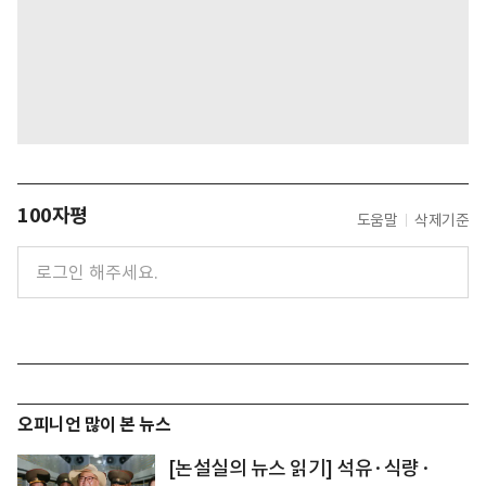
100자평
도움말
삭제기준
오피니언 많이 본 뉴스
[논설실의 뉴스 읽기] 석유·식량·