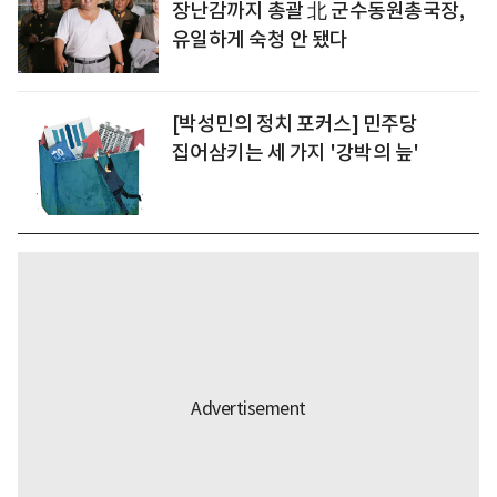
장난감까지 총괄 北 군수동원총국장,
유일하게 숙청 안 됐다
[박성민의 정치 포커스] 민주당
집어삼키는 세 가지 '강박의 늪'