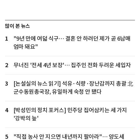
많이 본 뉴스
1
"9년 만에 여덟 식구… 결혼 안 하려던 제가 곧 6남매
엄마 돼요"
2
무너진 '전세 4년 보장'… 집주인 전화 두려운 세입자
3
[논설실의 뉴스 읽기] 석유·식량·장난감까지 총괄 北
군수동원총국장, 유일하게 숙청 안 됐다
4
[박성민의 정치 포커스] 민주당 집어삼키는 세 가지
'강박의 늪'
5
"직접 농사 안 지으면 내년까지 팔아라"… 양도세