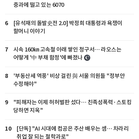
중과에 떨고 있는 6070
6
[유석재의 돌발史전 2.0] 박정희 대통령과 욕쟁이
할머니 이야기
7
시속 160㎞ 고속철 아래 쌓인 청구서… 라오스는
어떻게 '中 부채 함정'에 빠졌나
8
'부동산세 역풍' 비상 걸린 與 서울 의원들 "정부안
수정해야"
9
"피해자는 이제 허허벌판 섰다… 친족성폭력·스토킹
당하면 지옥"
10
[단독] "AI 시대에 컴공은 주산 배우는 셈… 차라리
취업 잘 되는 철학과로"