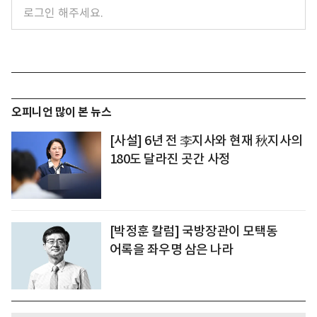
오피니언 많이 본 뉴스
[사설] 6년 전 李지사와 현재 秋지사의
180도 달라진 곳간 사정
[박정훈 칼럼] 국방장관이 모택동
어록을 좌우명 삼은 나라