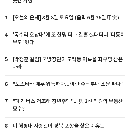
곳간 사정
3
[오늘의 운세] 8월 8일 토요일 (음력 6월 26일 甲寅)
4
'독수리 오남매'에 또 한명 더… 결혼 싫다더니 '다둥이
부모' 됐다
5
[박정훈 칼럼] 국방장관이 모택동 어록을 좌우명 삼은
나라
6
"모즈타바 매우 위독하다... 이란 수뇌부내 소문 파다"
7
"폐기 버스 개조해 청년주택"... 與 3선 의원의 부동산
묘수?
8
미 해병대 사령관이 경북 포항을 찾은 이유는