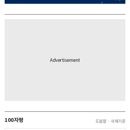
100자평
도움말
삭제기준