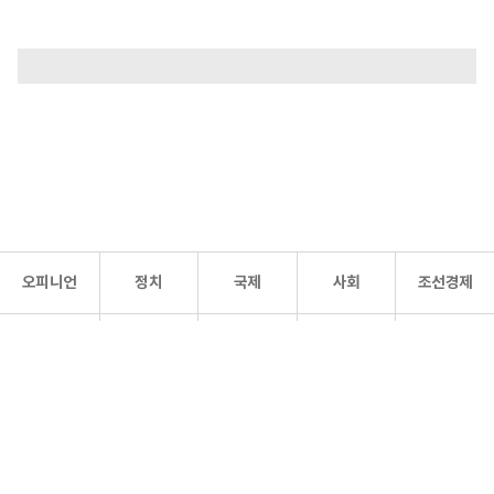
오피니언
정치
국제
사회
조선경제
문화·
조선
스포츠
건강
조선몰
연예
리더스
조선일보 공식 SNS