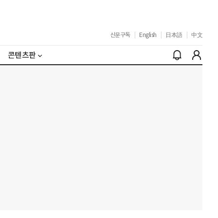
신문구독
|
English
|
日本語
|
中文
콘텐츠판