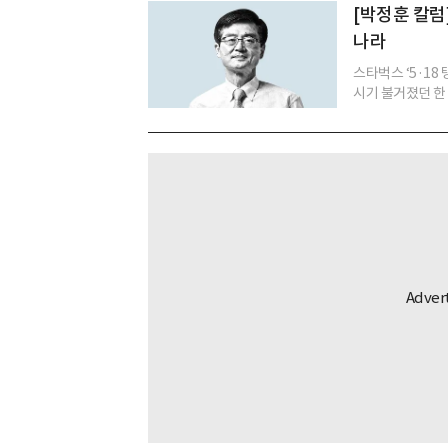
[박정훈 칼럼
나라
스타벅스 ‘5·18
시기 불거졌던 한 화