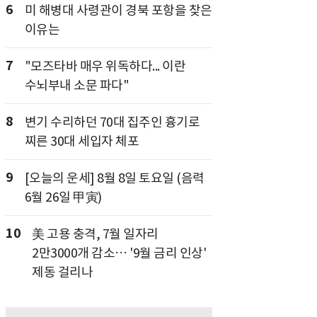
6
미 해병대 사령관이 경북 포항을 찾은
이유는
7
"모즈타바 매우 위독하다... 이란
수뇌부내 소문 파다"
8
변기 수리하던 70대 집주인 흉기로
찌른 30대 세입자 체포
9
[오늘의 운세] 8월 8일 토요일 (음력
6월 26일 甲寅)
10
美 고용 충격, 7월 일자리
2만3000개 감소… '9월 금리 인상'
제동 걸리나