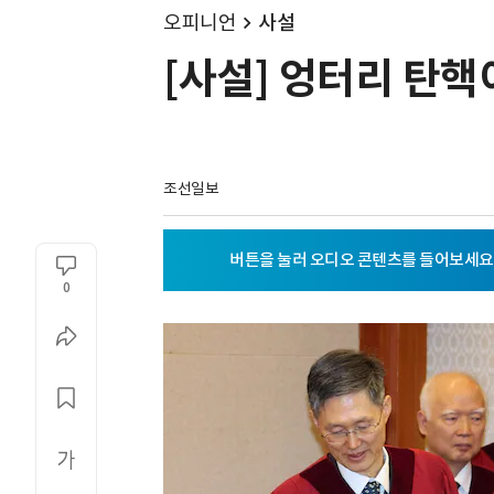
오피니언
사설
[사설] 엉터리 탄
조선일보
0