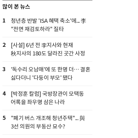
많이 본 뉴스
1
청년층 반발 'ISA 혜택 축소'에... 李
"전면 재검토하라" 질타
2
[사설] 6년 전 李지사와 현재
秋지사의 180도 달라진 곳간 사정
3
'독수리 오남매'에 또 한명 더… 결혼
싫다더니 '다둥이 부모' 됐다
4
[박정훈 칼럼] 국방장관이 모택동
어록을 좌우명 삼은 나라
5
"폐기 버스 개조해 청년주택"... 與
3선 의원의 부동산 묘수?