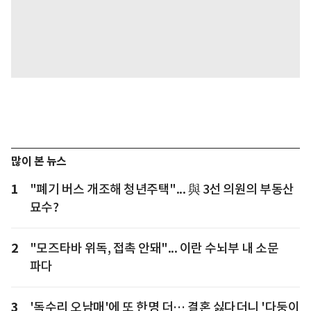
많이 본 뉴스
1
"폐기 버스 개조해 청년주택"... 與 3선 의원의 부동산
묘수?
2
"모즈타바 위독, 접촉 안돼"... 이란 수뇌부 내 소문
파다
3
'독수리 오남매'에 또 한명 더… 결혼 싫다더니 '다둥이