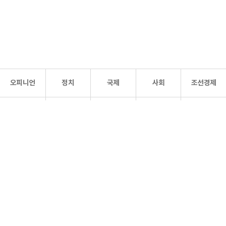
오피니언
정치
국제
사회
조선경제
문화·
조선
스포츠
건강
조선몰
연예
리더스
조선일보 공식 SNS
개인정보처리방침
사이트맵
Copyright 조선일보 All rights reserved. 무단 전재 및 재배포 금지.