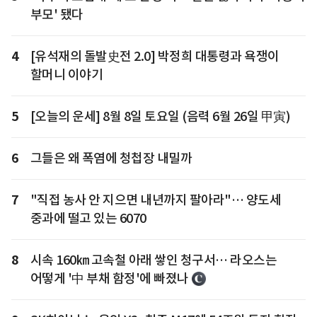
부모' 됐다
4
[유석재의 돌발史전 2.0] 박정희 대통령과 욕쟁이
할머니 이야기
5
[오늘의 운세] 8월 8일 토요일 (음력 6월 26일 甲寅)
6
그들은 왜 폭염에 청첩장 내밀까
7
"직접 농사 안 지으면 내년까지 팔아라"… 양도세
중과에 떨고 있는 6070
8
시속 160㎞ 고속철 아래 쌓인 청구서… 라오스는
어떻게 '中 부채 함정'에 빠졌나