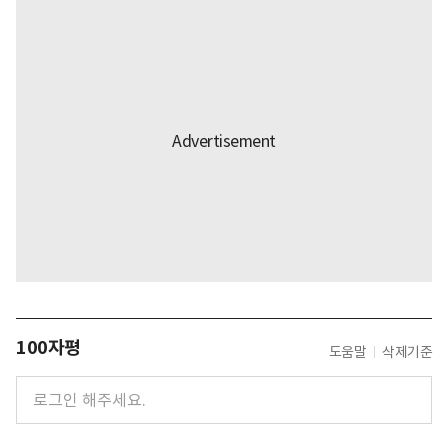
100자평
도움말
삭제기준