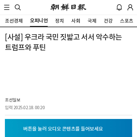
오피니언
조선경제
정치
사회
국제
건강
스포츠
[사설] 우크라 국민 짓밟고 서서 악수하는
트럼프와 푸틴
조선일보
입력
2025.02.18. 00:20