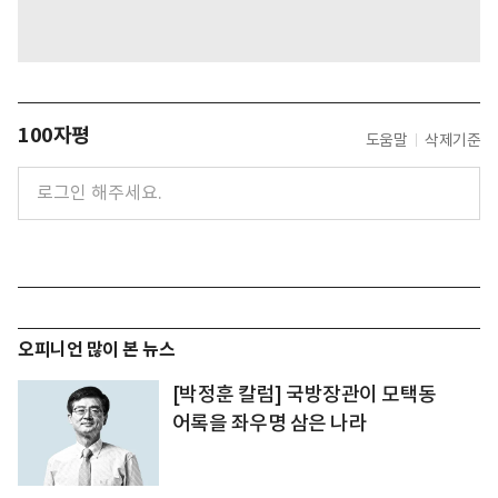
100자평
도움말
삭제기준
오피니언 많이 본 뉴스
[박정훈 칼럼] 국방장관이 모택동
어록을 좌우명 삼은 나라