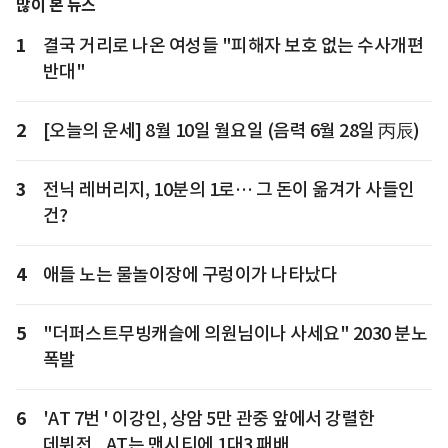
많이 본 뉴스
1
결국 거리로 나온 여성들 "피해자 보호 없는 수사개편
반대"
2
[오늘의 운세] 8월 10일 월요일 (음력 6월 28일 丙辰)
3
전닉 레버리지, 10분의 1로… 그 돈이 옮겨가 사들인
건?
4
애들 노는 물놀이장에 구렁이가 나타났다
5
"더퍼스트무빙캐슬에 의원님이나 사세요" 2030 분노
폭발
6
'AT 7번 ' 이강인, 상암 5만 관중 앞에서 강렬한
데뷔전...AT는 맨시티에 1대3 패배