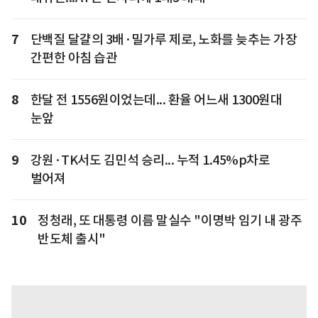
7
단백질 달걀의 3배·밀가루 제로, 노화를 늦추는 가장
간편한 아침 습관
8
한달 전 1556원이었는데... 환율 어느새 1300원대
눈앞
9
강원·TK서도 김민석 승리... 누적 1.45%p차로
벌어져
10
정청래, 또 대통령 이름 말실수 "이명박 임기 내 광주
반도체 출시"