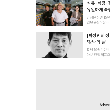
석유·식량·
유일하게 숙청
김정은 집권 15년
었던 총참모장 리영
[박성민의 정
'강박의 늪'
작년 10월 ‘“이
04년 탄핵 역풍으