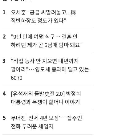
1
오세훈 "공급 씨말려놓고... 與
적반하장도 정도가 있다"
2
"9년 만에 여덟 식구… 결혼 안
하려던 제가 곧 6남매 엄마 돼요"
3
"직접 농사 안 지으면 내년까지
팔아라"… 양도세 중과에 떨고 있는
6070
4
[유석재의 돌발史전 2.0] 박정희
대통령과 욕쟁이 할머니 이야기
5
무너진 '전세 4년 보장'… 집주인
전화 두려운 세입자