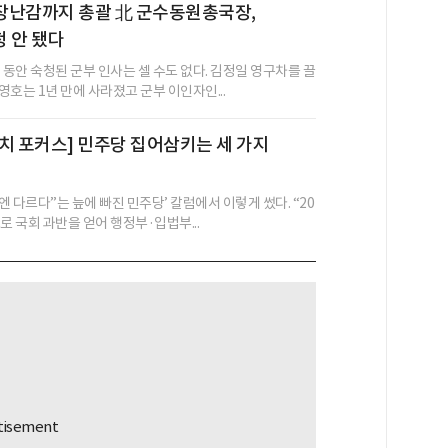
장난감까지 총괄 北 군수동원총국장,
 안 됐다
 동안 숙청된 군부 인사는 셀 수도 없다. 김정일 영구차를 끌
호는 1년 만에 사라졌고 군부 이인자인...
치 포커스] 민주당 집어삼키는 세 가지
번엔 다르다”는 늪에 빠진 민주당’ 칼럼에서 이렇게 썼다. “20
로 국회 과반을 얻어 행정부·입법부...