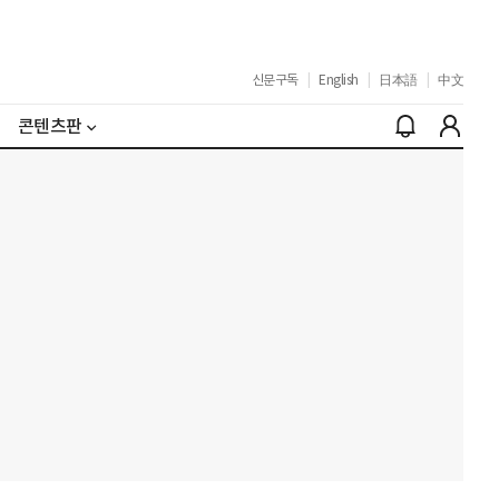
신문구독
|
English
|
日本語
|
中文
콘텐츠판