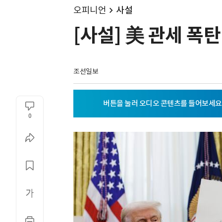
오피니언
사설
[사설] 美 관세 폭탄
조선일보
0