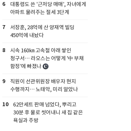
6
대통령도 쓴 '근저당 매매', 자녀에게
아파트 물려주는 절세 3단계
7
서장훈, 28억에 산 양재역 빌딩
450억에 내놨다
8
시속 160㎞ 고속철 아래 쌓인
청구서… 라오스는 어떻게 '中 부채
함정'에 빠졌나
9
직원이 선관위원장 배우자 현지
수행까지… 노태악, 미리 알았나
10
62만세트 판매 넘었다, 뿌리고
30분 후 물로 씻어내니 새 집 같은
욕실과 주방