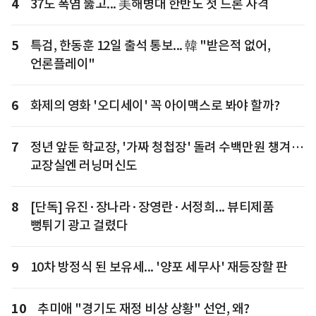
4
37도 폭염 뚫고... 美해병대 한반도 첫 드론 사격
5
특검, 한동훈 12일 출석 통보... 韓 "받은적 없어,
언론플레이"
6
화제의 영화 '오디세이' 꼭 아이맥스로 봐야 할까?
7
정년 앞둔 학교장, '가짜 청첩장' 돌려 수백만원 챙겨…
교장실엔 러닝머신도
8
[단독] 유진·장나라·장영란·서정희... 뷰티제품
뻥튀기 광고 걸렸다
9
10차 방정식 된 보유세... '양포 세무사' 재등장할 판
10
추미애 "경기도 재정 비상 상황" 선언, 왜?