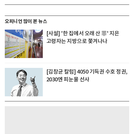
오피니언 많이 본 뉴스
[사설] '한 집에서 오래 산 罪' 지은
고령자는 지방으로 쫓겨나나
[김창균 칼럼] 4050 기득권 수호 정권,
2030엔 피눈물 선사