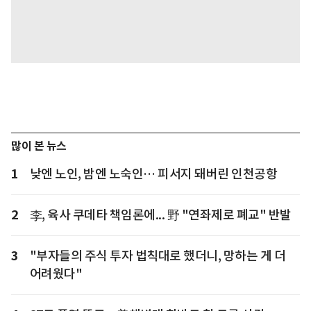
많이 본 뉴스
1
낮엔 노인, 밤엔 노숙인… 피서지 돼버린 인천공항
2
李, 육사 쿠데타 책임론에... 野 "연좌제로 폐교" 반발
3
"부자들의 주식 투자 법칙대로 했더니, 망하는 게 더
어려웠다"