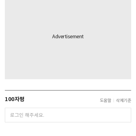
100자평
도움말
삭제기준