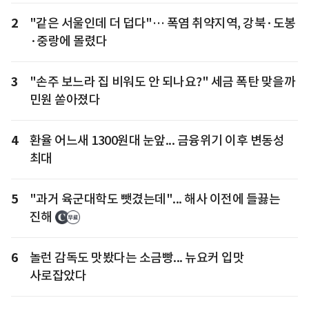
2
"같은 서울인데 더 덥다"… 폭염 취약지역, 강북·도봉
·중랑에 몰렸다
3
"손주 보느라 집 비워도 안 되나요?" 세금 폭탄 맞을까
민원 쏟아졌다
4
환율 어느새 1300원대 눈앞... 금융위기 이후 변동성
최대
5
"과거 육군대학도 뺏겼는데"... 해사 이전에 들끓는
진해
6
놀런 감독도 맛봤다는 소금빵... 뉴요커 입맛
사로잡았다