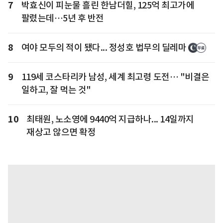
7
박효신이 피눈물 흘린 한남더힐, 125억 최고가에
팔렸는데…5년 후 반전
8
여야 모두의 적이 됐다... 정성호 법무의 딜레마
9
119세 코스타리카 남성, 세계 최고령 도전… "비결은
일하고, 잘 먹는 것"
10
최태원, 노소영에 9440억 지급하나... 14일까지
재상고 않으면 확정