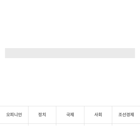
오피니언
정치
국제
사회
조선경제
문화·
조선
스포츠
건강
조선몰
연예
리더스