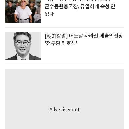
군수동원총국장, 유일하게 숙청 안
됐다
[朝鮮칼럼] 어느날 사라진 예술의전당
'전두환 휘호석'