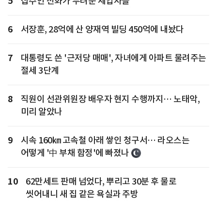
5
집주인 전화가 두려운 세입자들
6
서장훈, 28억에 산 양재역 빌딩 450억에 내놨다
7
대통령도 쓴 '근저당 매매', 자녀에게 아파트 물려주는
절세 3단계
8
직원이 선관위원장 배우자 현지 수행까지… 노태악,
미리 알았나
9
시속 160㎞ 고속철 아래 쌓인 청구서… 라오스는
어떻게 '中 부채 함정'에 빠졌나
10
62만세트 판매 넘었다, 뿌리고 30분 후 물로
씻어내니 새 집 같은 욕실과 주방