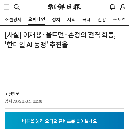
오피니언
조선경제
정치
사회
국제
건강
스포츠
[사설] 이재용·올트먼·손정의 전격 회동,
'한미일 AI 동맹' 추진을
조선일보
입력
2025.02.05. 00:30