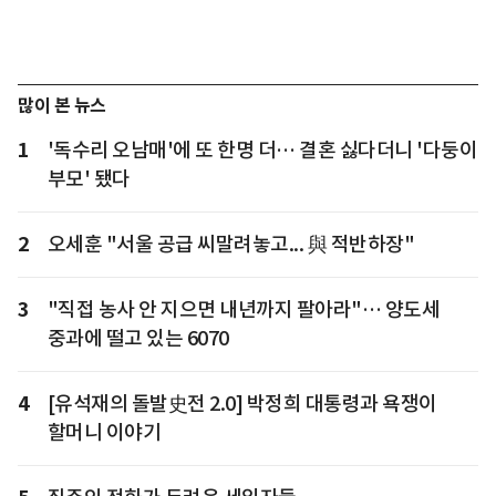
많이 본 뉴스
1
'독수리 오남매'에 또 한명 더… 결혼 싫다더니 '다둥이
부모' 됐다
2
오세훈 "서울 공급 씨말려놓고... 與 적반하장"
3
"직접 농사 안 지으면 내년까지 팔아라"… 양도세
중과에 떨고 있는 6070
4
[유석재의 돌발史전 2.0] 박정희 대통령과 욕쟁이
할머니 이야기