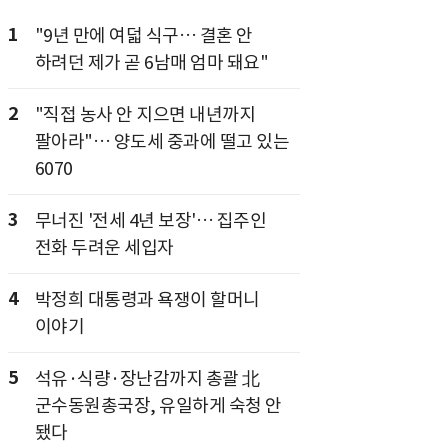
1
"9년 만에 여덟 식구… 결혼 안
하려던 제가 곧 6남매 엄마 돼요"
2
"직접 농사 안 지으면 내년까지
팔아라"… 양도세 중과에 떨고 있는
6070
3
무너진 '전세 4년 보장'… 집주인
전화 두려운 세입자
4
박정희 대통령과 욕쟁이 할머니
이야기
5
석유·식량·장난감까지 총괄 北
군수동원총국장, 유일하게 숙청 안
됐다