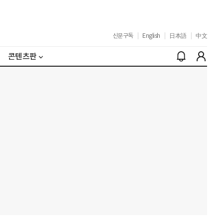
신문구독
|
English
|
日本語
|
中文
콘텐츠판