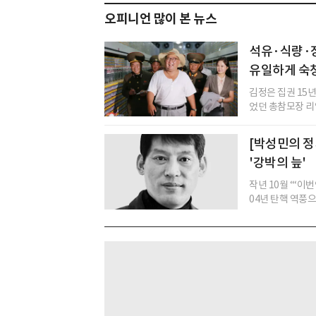
오피니언 많이 본 뉴스
석유·식량·
유일하게 숙청
김정은 집권 15년
었던 총참모장 리영
[박성민의 정
'강박의 늪'
작년 10월 ‘“이
04년 탄핵 역풍으