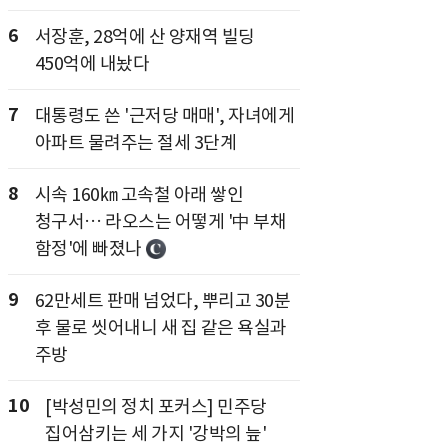
6
서장훈, 28억에 산 양재역 빌딩
450억에 내놨다
7
대통령도 쓴 '근저당 매매', 자녀에게
아파트 물려주는 절세 3단계
8
시속 160㎞ 고속철 아래 쌓인
청구서… 라오스는 어떻게 '中 부채
함정'에 빠졌나
9
62만세트 판매 넘었다, 뿌리고 30분
후 물로 씻어내니 새 집 같은 욕실과
주방
10
[박성민의 정치 포커스] 민주당
집어삼키는 세 가지 '강박의 늪'