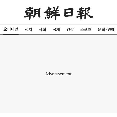
오피니언
정치
사회
국제
건강
스포츠
문화·연예