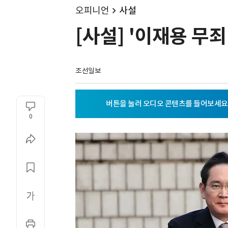
오피니언
사설
[사설] '이재용 무
조선일보
0