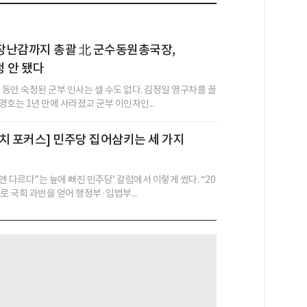
장난감까지 총괄 北 군수동원총국장,
 안 됐다
 동안 숙청된 군부 인사는 셀 수도 없다. 김정일 영구차를 끌
호는 1년 만에 사라졌고 군부 이인자인...
치 포커스] 민주당 집어삼키는 세 가지
번엔 다르다”는 늪에 빠진 민주당’ 칼럼에서 이렇게 썼다. “20
로 국회 과반을 얻어 행정부·입법부...