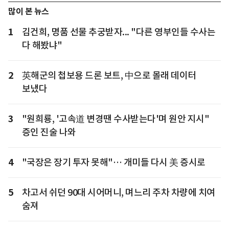
많이 본 뉴스
1
김건희, 명품 선물 추궁받자... "다른 영부인들 수사는
다 해봤냐"
2
英해군의 첩보용 드론 보트, 中으로 몰래 데이터
보냈다
3
"원희룡, '고속道 변경땐 수사받는다'며 원안 지시"
증인 진술 나와
4
"국장은 장기 투자 못해"… 개미들 다시 美 증시로
5
차고서 쉬던 90대 시어머니, 며느리 주차 차량에 치여
숨져