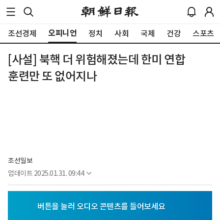
오피니언
조선경제
정치
사회
국제
건강
스포츠
[사설] 북핵 더 위험해졌는데 한미 연합
훈련만 또 없어지나
조선일보
업데이트
2025.01.31. 09:44