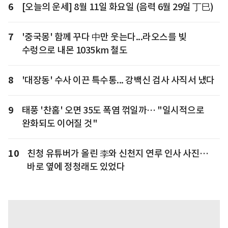
6
[오늘의 운세] 8월 11일 화요일 (음력 6월 29일 丁巳)
7
'중국몽' 함께 꾸다 中만 웃는다...라오스를 빚
수렁으로 내몬 1035km 철도
8
'대장동' 수사 이끈 특수통... 강백신 검사 사직서 냈다
9
태풍 '찬홈' 오면 35도 폭염 꺾일까… "일시적으로
완화되도 이어질 것"
10
친청 유튜버가 올린 李와 신천지 연루 인사 사진…
바로 옆에 정청래도 있었다