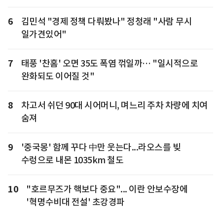
6
김민석 "경제 정책 다뤄봤나" 정청래 "사람 무시
일가견있어"
7
태풍 '찬홈' 오면 35도 폭염 꺾일까… "일시적으로
완화되도 이어질 것"
8
차고서 쉬던 90대 시어머니, 며느리 주차 차량에 치여
숨져
9
'중국몽' 함께 꾸다 中만 웃는다...라오스를 빚
수렁으로 내몬 1035km 철도
10
"호르무즈가 핵보다 중요"... 이란 안보수장에
'혁명수비대 전설' 초강경파