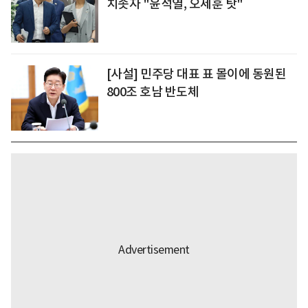
치솟자 "윤석열, 오세훈 탓"
[사설] 민주당 대표 표 몰이에 동원된
800조 호남 반도체