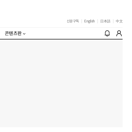
신문구독
|
English
|
日本語
|
中文
콘텐츠판