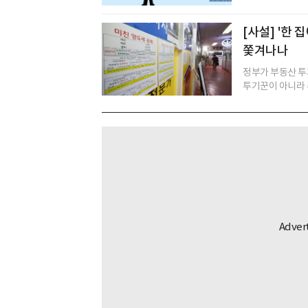
[사설] '한
쫓겨나나
정부가 부동산 투
투기꾼이 아니라 수