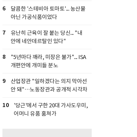
6
달콤한 '스테비아 토마토'... 농산물
아닌 가공식품이었다
7
유난히 근육이 잘 붙는 당신... "내
안에 네안데르탈인 있다"
8
"5년마다 깨라, 미장은 불가"... ISA
개편안에 개미들 분노
9
산업장관 "일하겠다는 의지 막아선
안 돼"…노동장관과 공개적 시각차
10
'당근'에서 구한 20대 가사도우미,
어머니 유품 훔쳐가