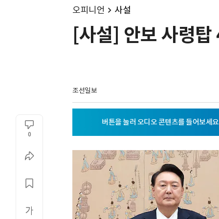
오피니언
사설
[사설] 안보 사령탑
조선일보
0