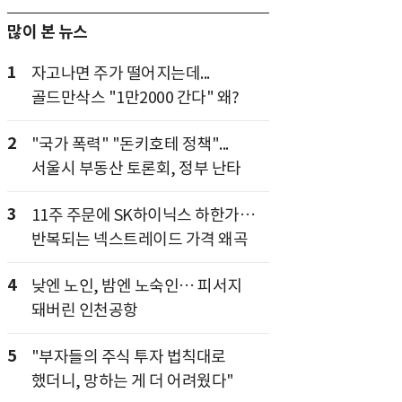
많이 본 뉴스
1
자고나면 주가 떨어지는데...
골드만삭스 "1만2000 간다" 왜?
2
"국가 폭력" "돈키호테 정책"...
서울시 부동산 토론회, 정부 난타
3
11주 주문에 SK하이닉스 하한가…
반복되는 넥스트레이드 가격 왜곡
4
낮엔 노인, 밤엔 노숙인… 피서지
돼버린 인천공항
5
"부자들의 주식 투자 법칙대로
했더니, 망하는 게 더 어려웠다"