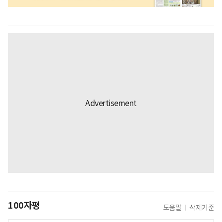
100자평
도움말
삭제기준