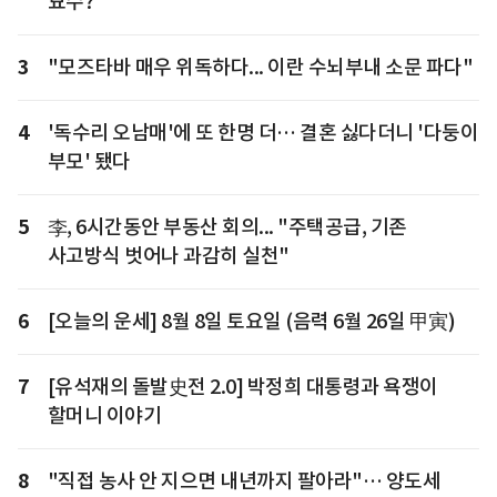
묘수?
3
"모즈타바 매우 위독하다... 이란 수뇌부내 소문 파다"
4
'독수리 오남매'에 또 한명 더… 결혼 싫다더니 '다둥이
부모' 됐다
5
李, 6시간동안 부동산 회의... "주택공급, 기존
사고방식 벗어나 과감히 실천"
6
[오늘의 운세] 8월 8일 토요일 (음력 6월 26일 甲寅)
7
[유석재의 돌발史전 2.0] 박정희 대통령과 욕쟁이
할머니 이야기
8
"직접 농사 안 지으면 내년까지 팔아라"… 양도세