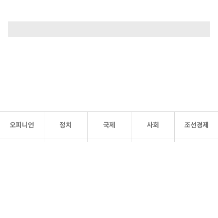
오피니언
정치
국제
사회
조선경제
문화·
조선
스포츠
건강
조선몰
연예
리더스
조선일보 공식 SNS