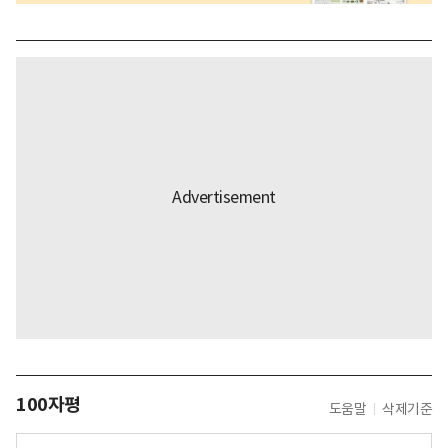
100자평
도움말
삭제기준