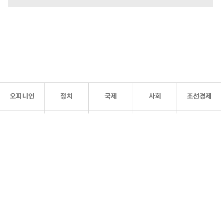
오피니언
정치
국제
사회
조선경제
문화·
조선
스포츠
건강
조선몰
연예
리더스
조선일보 공식 SNS
개인정보처리방침
사이트맵
Copyright 조선일보 All rights reserved. 무단 전재 및 재배포 금지.