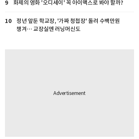
9
화제의 영화 '오디세이' 꼭 아이맥스로 봐야 할까?
10
정년 앞둔 학교장, '가짜 청첩장' 돌려 수백만원
챙겨… 교장실엔 러닝머신도