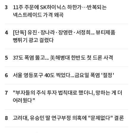
3
11주 주문에 SK하이닉스 하한가…반복되는
넥스트레이드 가격 왜곡
4
[단독] 유진·장나라·장영란·서정희... 뷰티제품
뻥튀기 광고 걸렸다
5
37도 폭염 뚫고... 美해병대 한반도 첫 드론 사격
6
서울 영등포구 40도 찍었다...금요일 폭염 '절정'
7
"부자들의 주식 투자 법칙대로 했더니, 망하는 게 더
어려웠다"
8
고려대, 유승민 딸 연구부정 의혹에 "문제없다" 결론